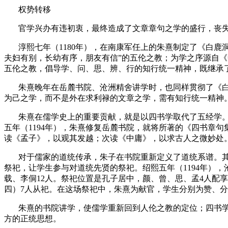
权势转移
官学兴办有违初衷，最终造成了文章章句之学的盛行，丧
淳熙七年（
1180
年），在南康军任上的朱熹制定了《白鹿
夫妇有别，长幼有序，朋友有信”的五伦之教；为学之序源自《
五伦之教，倡导学、问、思、辨、行的知行统一精神，既继承
朱熹晚年在岳麓书院、沧洲精舍讲学时，也同样贯彻了《白
为己之学，而不是外在求利禄的文章之学，需有知行统一精神
朱熹在儒学史上的重要贡献，就是以四书学取代了五经学。
五年（
1194
年），朱熹修复岳麓书院，就将所著的《四书章句
读《孟子》，以观其发越；次读《中庸》，以求古人之微妙处
对于儒家的道统传承，朱子在书院重新定义了道统系谱。
祭祀，让学生参与对道统先贤的祭祀。绍熙五年（
1194
年），
载、李侗
12
人。祭祀位置是孔子居中，颜、曾、思、孟
4
人配享
四）
7
人从祀。在这场祭祀中，朱熹为献官，学生分别为赞、分
朱熹的书院讲学，使儒学重新回到人伦之教的定位；四书
方的正统思想。