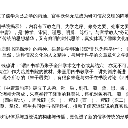
失了儒学为己之学的内涵。官学既然无法成为研习儒家义理的阵
洞书院揭示》，内容有五教之目、为学之序、修身之要、处事之要
中庸》，是“博学、审问、谨思、明辨、笃行”。与官学教人“务
了传统的思想精华，又有鲜明的时代思维，真实体现了儒家文化
鹿洞书院揭示》的精神。岳麓讲学明确书院“非只为科举计”；
。显然，这种儒家文化的人文精神，与利于科举的文章章句之学
钱穆讲：“谓四书学乃朱子全部学术之中心或其结穴，亦无不可
集注》作为岳麓书院的教材。朱熹用四书教学子，讲究循序渐进
。现今所存的《朱子语类》，有很多朱熹与弟子在书院讨论《四
其《中庸章句序》建立了从尧、舜、禹，到孔、颜、曾、思、孟
沧洲精舍落成，朱熹举行了隆重的释菜礼，祭祀对象有孔、颜、
（西向配北），周敦颐（东一）、程颢（西一）、程颐（东二
奠、掌仪。师生共同参与书院祭祀，推动了儒家道统说的真实践
学知识体系与道统说的构建与传播，更促进了新的儒学传统的形