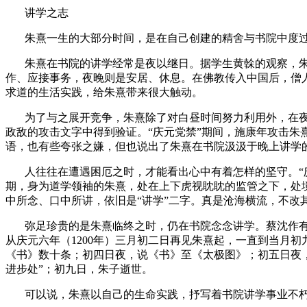
讲学之志
朱熹一生的大部分时间，是在自己创建的精舍与书院中度过
朱熹在书院的讲学经常是夜以继日。据学生黄榦的观察，朱
作、应接事务，夜晚则是安居、休息。在佛教传入中国后，僧
求道的生活实践，给朱熹带来很大触动。
为了与之展开竞争，朱熹除了对白昼时间努力利用外，在
政敌的攻击文字中得到验证。“庆元党禁”期间，施康年攻击朱
语，也有些夸张之嫌，但也说出了朱熹在书院汲汲于晚上讲学
人往往在遭遇困厄之时，才能看出心中有着怎样的坚守。“
期，身为道学领袖的朱熹，处在上下虎视眈眈的监管之下，处
中所念、口中所讲，依旧是“讲学”二字。真是沧海横流，不改其
弥足珍贵的是朱熹临终之时，仍在书院念念讲学。蔡沈作
从庆元六年（
1200
年）三月初二日再见朱熹起，一直到当月初
《书》数十条；初四日夜，说《书》至《太极图》；初五日夜
进步处”；初九日，朱子逝世。
可以说，朱熹以自己的生命实践，抒写着书院讲学事业不