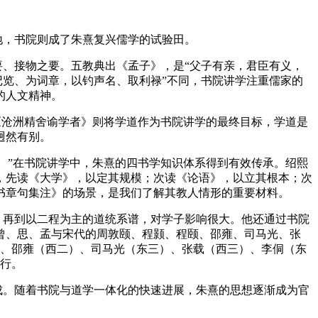
地，书院则成了朱熹复兴儒学的试验田。
、接物之要。五教典出《孟子》，是“父子有亲，君臣有义，
记览、为词章，以钓声名、取利禄”不同，书院讲学注重儒家的
的人文精神。
《沧洲精舍谕学者》则将学道作为书院讲学的最终目标，学道是
迥然有别。
。”在书院讲学中，朱熹的四书学知识体系得到有效传承。绍熙
，先读《大学》，以定其规模；次读《论语》，以立其根本；次
书章句集注》的场景，是我们了解其教人情形的重要材料。
，再到以二程为主的道统系谱，对学子影响很大。他还通过书院
曾、思、孟与宋代的周敦颐、程颢、程颐、邵雍、司马光、张
）、邵雍（西二）、司马光（东三）、张载（西三）、李侗（东
行。
成。随着书院与道学一体化的快速进展，朱熹的思想逐渐成为官