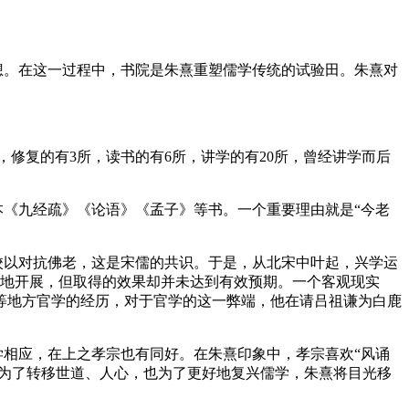
想。在这一过程中，书院是朱熹重塑儒学传统的试验田。朱熹对
，修复的有
3
所，读书的有
6
所，讲学的有
20
所，曾经讲学而后
《九经疏》《论语》《孟子》等书。一个重要理由就是“今老
校以对抗佛老，这是宋儒的共识。于是，从北宋中叶起，兴学运
地开展，但取得的效果却并未达到有效预期。一个客观现实
等地方官学的经历，对于官学的这一弊端，他在请吕祖谦为白鹿
相应，在上之孝宗也有同好。在朱熹印象中，孝宗喜欢“风诵
。为了转移世道、人心，也为了更好地复兴儒学，朱熹将目光移