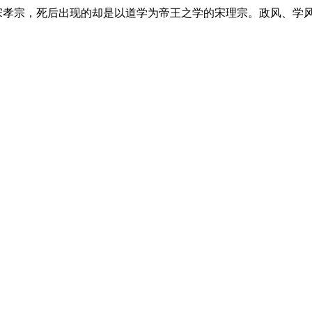
宋孝宗，死后出现的却是以道学为帝王之学的宋理宗。政风、学