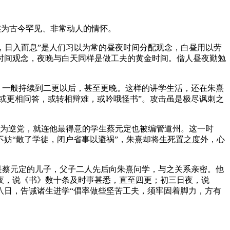
实为古今罕见、非常动人的情怀。
，日入而息”是人们习以为常的昼夜时间分配观念，白昼用以劳
时间观念，夜晚与白天同样是做工夫的黄金时间。僧人昼夜勤勉
，一般持续到二更以后，甚至更晚。这样的讲学生活，还在朱熹
或更相问答，或转相辩难，或吟哦怪书”。攻击虽是极尽讽刺之
打为逆党，就连他最得意的学生蔡元定也被编管道州。这一时
妨“散了学徒，闭户省事以避祸”，朱熹却将生死置之度外，心
是蔡元定的儿子，父子二人先后向朱熹问学，与之关系亲密。他
夜，说《书》数十条及时事甚悉，直至四更；初三日夜，说
八日，告诫诸生进学“倡率做些坚苦工夫，须牢固着脚力，方有