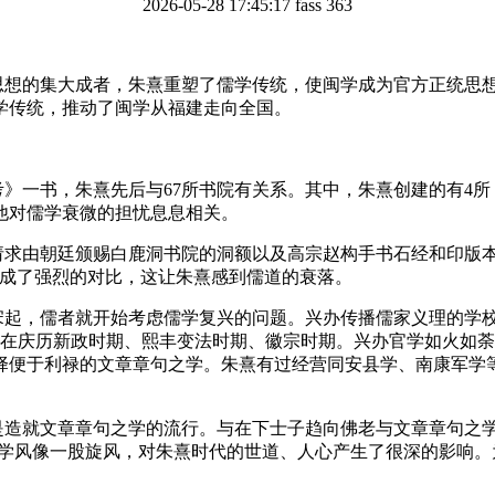
2026-05-28 17:45:17
fass
363
思想的集大成者，朱熹重塑了儒学传统，使闽学成为官方正统思
学传统，推动了闽学从福建走向全国。
考》一书，朱熹先后与
67
所书院有关系。其中，朱熹创建的有
4
所
他对儒学衰微的担忧息息相关。
请求由朝廷颁赐白鹿洞书院的洞额以及高宗赵构手书石经和印版本
形成了强烈的对比，这让朱熹感到儒道的衰落。
宋起，儒者就开始考虑儒学复兴的问题。兴办传播儒家义理的学
在庆历新政时期、熙丰变法时期、徽宗时期。兴办官学如火如荼
择便于利禄的文章章句之学。朱熹有过经营同安县学、南康军学
是造就文章章句之学的流行。与在下士子趋向佛老与文章章句之学
、学风像一股旋风，对朱熹时代的世道、人心产生了很深的影响