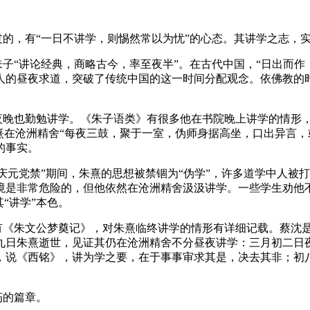
的，有“一日不讲学，则惕然常以为忧”的心态。其讲学之志，
子“讲论经典，商略古今，率至夜半”。在古代中国，“日出而作
人的昼夜求道，突破了传统中国的这一时间分配观念。依佛教的
夜晚也勤勉讲学。《朱子语类》有很多他在书院晚上讲学的情形
熹在沧洲精舍“每夜三鼓，聚于一室，伪师身据高坐，口出异言，
的事实。
庆元党禁”期间，朱熹的思想被禁锢为“伪学”，许多道学中人被
境是非常危险的，但他依然在沧洲精舍汲汲讲学。一些学生劝他不
“讲学”本色。
有《朱文公梦奠记》，对朱熹临终讲学的情形有详细记载。蔡沈
九日朱熹逝世，见证其仍在沧洲精舍不分昼夜讲学：三月初二日
，说《西铭》，讲为学之要，在于事事审求其是，决去其非；初
朽的篇章。