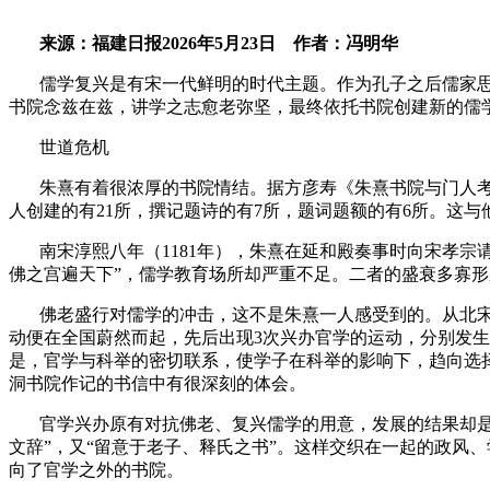
来源：福建日报
2026
年
5
月
23
日
作者：冯明华
儒学复兴是有宋一代鲜明的时代主题。作为孔子之后儒家
书院念兹在兹，讲学之志愈老弥坚，最终依托书院创建新的儒
世道危机
朱熹有着很浓厚的书院情结。据方彦寿《朱熹书院与门人
人创建的有
21
所，撰记题诗的有
7
所，题词题额的有
6
所。这与
南宋淳熙八年（
1181
年），朱熹在延和殿奏事时向宋孝宗
佛之宫遍天下”，儒学教育场所却严重不足。二者的盛衰多寡
佛老盛行对儒学的冲击，这不是朱熹一人感受到的。从北
动便在全国蔚然而起，先后出现
3
次兴办官学的运动，分别发生
是，官学与科举的密切联系，使学子在科举的影响下，趋向选
洞书院作记的书信中有很深刻的体会。
官学兴办原有对抗佛老、复兴儒学的用意，发展的结果却
文辞”，又“留意于老子、释氏之书”。这样交织在一起的政风
向了官学之外的书院。