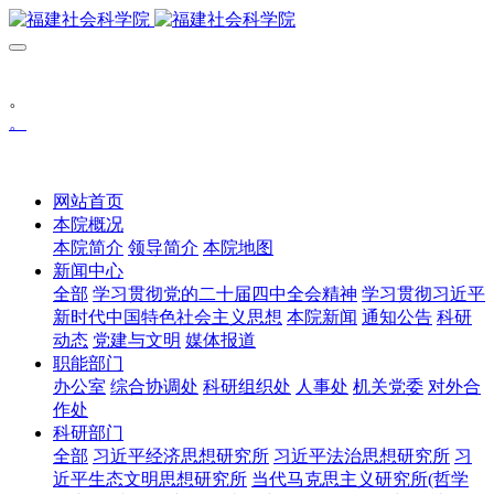
。
。
网站首页
本院概况
本院简介
领导简介
本院地图
新闻中心
全部
学习贯彻党的二十届四中全会精神
学习贯彻习近平
新时代中国特色社会主义思想
本院新闻
通知公告
科研
动态
党建与文明
媒体报道
职能部门
办公室
综合协调处
科研组织处
人事处
机关党委
对外合
作处
科研部门
全部
习近平经济思想研究所
习近平法治思想研究所
习
近平生态文明思想研究所
当代马克思主义研究所(哲学