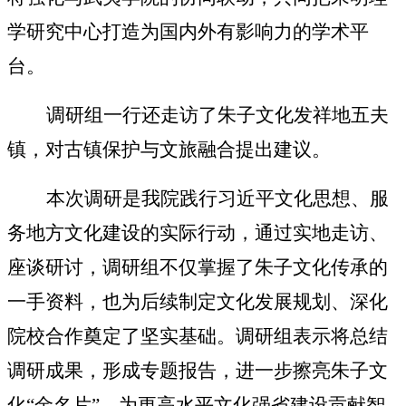
学研究中心打造为国内外有影响力的学术平
台。
调研组
一行
还走访了朱子文化发祥地五夫
镇，对古镇保护与文旅融合提出建议。
本次调研是
我
院践行习近平文化思想、服
务地方文化建设的实际行动
，
通过实地走访、
座谈研讨，调研组不仅掌握了朱子文化传承的
一手资料，也为后续制定文化发展
规划
、深化
院校
合作奠定了坚实基础。
调研组
表示将总结
调研成果，形成专题报告，
进一步
擦亮朱子文
化
“金名片”，为
更高水平
文化强省建设贡献智