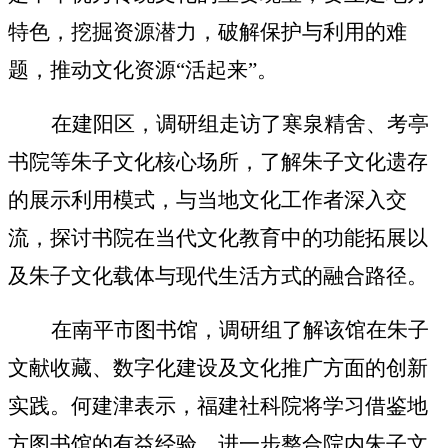
特色，挖掘资源潜力，破解保护与利用的难
题，推动文化资源
“活起来”。
在
建阳区，
调研组
走访
了
寒泉精舍
、
考亭
书院等朱子文化核心
场所，了解
朱子文化遗存
的展示利用模式，与当地文化工作者深入交
流，探讨书院在当代文化教育中的功能拓展
以
及
朱子文化载体与现代生活方式的融合
路径。
在
南平市图书馆，
调研组
了解该馆在朱子
文献收藏、数字化建设及文化推广方面的创新
实践。何建津
表示，福建社科院将学习借鉴地
方图书馆的有益经验，
进一步
整合院内
朱子文