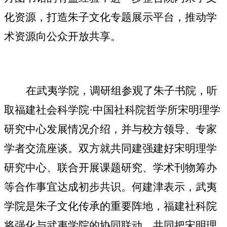
化资源，
打造朱子文化专题展示平台，推动学
术资源向公众开放共享。
在
武夷学院
，
调研组参观了
朱子书院，听
取
福建社会科学院
·中国社科院哲学所
宋明理学
研究中心发展情况
介绍
，并与校方领导、
专家
学者
交流
座谈。双方就共
同建强
建
好宋明理学
研究中心、联合开展课题研究、
学术刊物筹办
等合作
事宜
达成初步共识。
何建津
表示，
武夷
学院
是
朱子
文化传承的重要阵地，
福建
社科院
将强化与武夷学院的协同联动，共同
把
宋明理