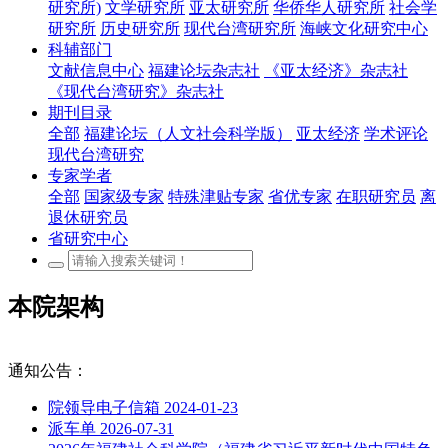
研究所)
文学研究所
亚太研究所
华侨华人研究所
社会学
研究所
历史研究所
现代台湾研究所
海峡文化研究中心
科辅部门
文献信息中心
福建论坛杂志社
《亚太经济》杂志社
《现代台湾研究》杂志社
期刊目录
全部
福建论坛（人文社会科学版）
亚太经济
学术评论
现代台湾研究
专家学者
全部
国家级专家
特殊津贴专家
省优专家
在职研究员
离
退休研究员
省研究中心
本院架构
通知公告：
院领导电子信箱
2024-01-23
派车单
2026-07-31