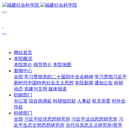
。
。
网站首页
本院概况
本院简介
领导简介
本院地图
新闻中心
全部
学习贯彻党的二十届四中全会精神
学习贯彻习近平
新时代中国特色社会主义思想
本院新闻
通知公告
科研
动态
党建与文明
媒体报道
职能部门
办公室
综合协调处
科研组织处
人事处
机关党委
对外合
作处
科研部门
全部
习近平经济思想研究所
习近平法治思想研究所
习
近平生态文明思想研究所
当代马克思主义研究所(哲学