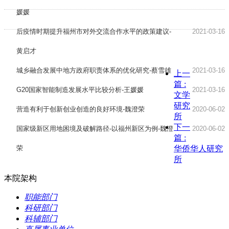
媛媛
后疫情时期提升福州市对外交流合作水平的政策建议-
2021-03-16
黄启才
城乡融合发展中地方政府职责体系的优化研究-蔡雪雄
2021-03-16
上一
篇
:
G20国家智能制造发展水平比较分析-王媛媛
2021-03-16
文学
研究
营造有利于创新创业创造的良好环境-魏澄荣
2020-06-02
所
下一
国家级新区用地困境及破解路径-以福州新区为例-魏澄
2020-06-02
篇
:
荣
华侨华人研究
所
本院架构
职能部门
科研部门
科辅部门