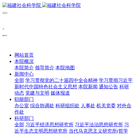
。
。
网站首页
本院概况
本院简介
领导简介
本院地图
新闻中心
全部
学习贯彻党的二十届四中全会精神
学习贯彻习近平
新时代中国特色社会主义思想
本院新闻
通知公告
科研
动态
党建与文明
媒体报道
职能部门
办公室
综合协调处
科研组织处
人事处
机关党委
对外合
作处
科研部门
全部
习近平经济思想研究所
习近平法治思想研究所
习
近平生态文明思想研究所
当代马克思主义研究所(哲学