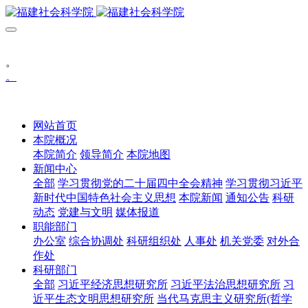
。
。
网站首页
本院概况
本院简介
领导简介
本院地图
新闻中心
全部
学习贯彻党的二十届四中全会精神
学习贯彻习近平
新时代中国特色社会主义思想
本院新闻
通知公告
科研
动态
党建与文明
媒体报道
职能部门
办公室
综合协调处
科研组织处
人事处
机关党委
对外合
作处
科研部门
全部
习近平经济思想研究所
习近平法治思想研究所
习
近平生态文明思想研究所
当代马克思主义研究所(哲学