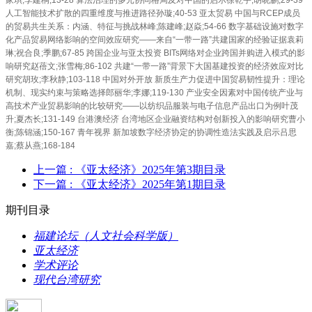
人工智能技术扩散的四重维度与推进路径孙璇;40-53 亚太贸易 中国与RCEP成员
的贸易共生关系：内涵、特征与挑战林峰;陈建峰;赵焱;54-66 数字基础设施对数字
化产品贸易网络影响的空间效应研究——来自“一带一路”共建国家的经验证据袁莉
琳;祝合良;季鹏;67-85 跨国企业与亚太投资 BITs网络对企业跨国并购进入模式的影
响研究赵蓓文;张雪梅;86-102 共建“一带一路”背景下大国基建投资的经济效应对比
研究胡玫;李秋静;103-118 中国对外开放 新质生产力促进中国贸易韧性提升：理论
机制、现实约束与策略选择郎丽华;李娜;119-130 产业安全因素对中国传统产业与
高技术产业贸易影响的比较研究——以纺织品服装与电子信息产品出口为例叶茂
升;夏杰长;131-149 台港澳经济 台湾地区企业融资结构对创新投入的影响研究曹小
衡;陈锦涵;150-167 青年视界 新加坡数字经济协定的协调性造法实践及启示吕思
嘉;蔡从燕;168-184
上一篇
: 《亚太经济》2025年第3期目录
下一篇
: 《亚太经济》2025年第1期目录
期刊目录
福建论坛（人文社会科学版）
亚太经济
学术评论
现代台湾研究