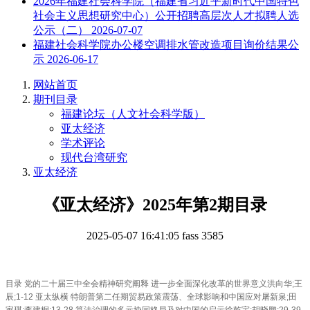
2026年福建社会科学院（福建省习近平新时代中国特色
社会主义思想研究中心）公开招聘高层次人才拟聘人选
公示（二）
2026-07-07
福建社会科学院办公楼空调排水管改造项目询价结果公
示
2026-06-17
网站首页
期刊目录
福建论坛（人文社会科学版）
亚太经济
学术评论
现代台湾研究
亚太经济
《亚太经济》2025年第2期目录
2025-05-07 16:41:05
fass
3585
目录 党的二十届三中全会精神研究阐释 进一步全面深化改革的世界意义洪向华;王
辰;1-12 亚太纵横 特朗普第二任期贸易政策震荡、全球影响和中国应对屠新泉;田
家琪;李建桐;13-28 算法治理的多元协同格局及对中国的启示徐乾宇;胡晓鹏;29-39