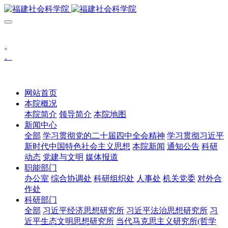
。
。
网站首页
本院概况
本院简介
领导简介
本院地图
新闻中心
全部
学习贯彻党的二十届四中全会精神
学习贯彻习近平
新时代中国特色社会主义思想
本院新闻
通知公告
科研
动态
党建与文明
媒体报道
职能部门
办公室
综合协调处
科研组织处
人事处
机关党委
对外合
作处
科研部门
全部
习近平经济思想研究所
习近平法治思想研究所
习
近平生态文明思想研究所
当代马克思主义研究所(哲学