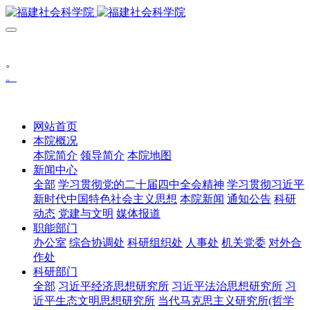
。
。
网站首页
本院概况
本院简介
领导简介
本院地图
新闻中心
全部
学习贯彻党的二十届四中全会精神
学习贯彻习近平
新时代中国特色社会主义思想
本院新闻
通知公告
科研
动态
党建与文明
媒体报道
职能部门
办公室
综合协调处
科研组织处
人事处
机关党委
对外合
作处
科研部门
全部
习近平经济思想研究所
习近平法治思想研究所
习
近平生态文明思想研究所
当代马克思主义研究所(哲学