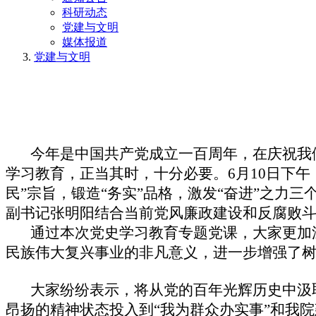
科研动态
党建与文明
媒体报道
党建与文明
今年是中国共产党成立一百周年，在庆祝我们
学习教育，正当其时，十分必要。
6
月
10
日下午
民”宗旨
，
锻造“务实”品格
，
激发“奋进”之力三
副书记张明阳结合当前党风廉政建设和反腐败斗
通过
本次党史学习教育专题党课
，大家更加
民族伟大复兴事业的非凡意义，进一步增强了树牢
大家纷纷表示，将从党的百年光辉历史中汲取
昂扬的精神状态投入到“我为群众办实事”和我