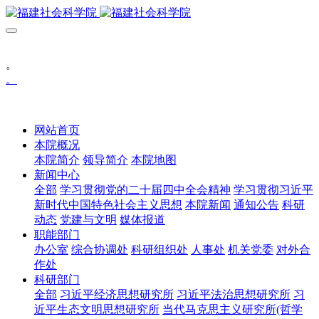
。
。
网站首页
本院概况
本院简介
领导简介
本院地图
新闻中心
全部
学习贯彻党的二十届四中全会精神
学习贯彻习近平
新时代中国特色社会主义思想
本院新闻
通知公告
科研
动态
党建与文明
媒体报道
职能部门
办公室
综合协调处
科研组织处
人事处
机关党委
对外合
作处
科研部门
全部
习近平经济思想研究所
习近平法治思想研究所
习
近平生态文明思想研究所
当代马克思主义研究所(哲学