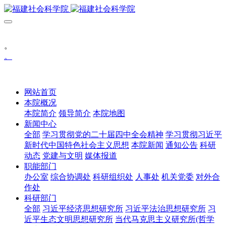
。
。
网站首页
本院概况
本院简介
领导简介
本院地图
新闻中心
全部
学习贯彻党的二十届四中全会精神
学习贯彻习近平
新时代中国特色社会主义思想
本院新闻
通知公告
科研
动态
党建与文明
媒体报道
职能部门
办公室
综合协调处
科研组织处
人事处
机关党委
对外合
作处
科研部门
全部
习近平经济思想研究所
习近平法治思想研究所
习
近平生态文明思想研究所
当代马克思主义研究所(哲学