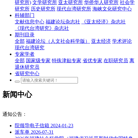
研究所)
文学研究所
亚太研究所
华侨华人研究所
社会学
研究所
历史研究所
现代台湾研究所
海峡文化研究中心
科辅部门
文献信息中心
福建论坛杂志社
《亚太经济》杂志社
《现代台湾研究》杂志社
期刊目录
全部
福建论坛（人文社会科学版）
亚太经济
学术评论
现代台湾研究
专家学者
全部
国家级专家
特殊津贴专家
省优专家
在职研究员
离
退休研究员
省研究中心
新闻中心
通知公告：
院领导电子信箱
2024-01-23
派车单
2026-07-31