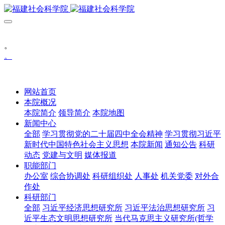
。
。
网站首页
本院概况
本院简介
领导简介
本院地图
新闻中心
全部
学习贯彻党的二十届四中全会精神
学习贯彻习近平
新时代中国特色社会主义思想
本院新闻
通知公告
科研
动态
党建与文明
媒体报道
职能部门
办公室
综合协调处
科研组织处
人事处
机关党委
对外合
作处
科研部门
全部
习近平经济思想研究所
习近平法治思想研究所
习
近平生态文明思想研究所
当代马克思主义研究所(哲学