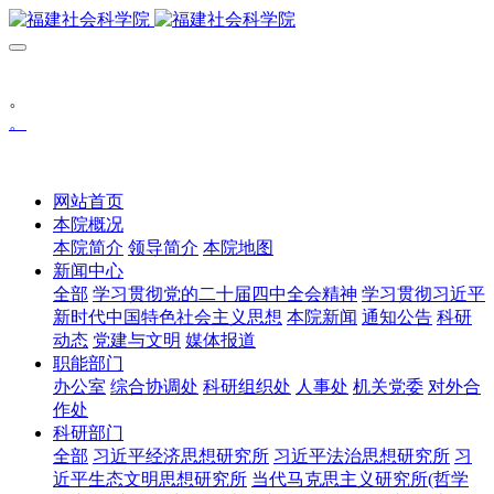
。
。
网站首页
本院概况
本院简介
领导简介
本院地图
新闻中心
全部
学习贯彻党的二十届四中全会精神
学习贯彻习近平
新时代中国特色社会主义思想
本院新闻
通知公告
科研
动态
党建与文明
媒体报道
职能部门
办公室
综合协调处
科研组织处
人事处
机关党委
对外合
作处
科研部门
全部
习近平经济思想研究所
习近平法治思想研究所
习
近平生态文明思想研究所
当代马克思主义研究所(哲学