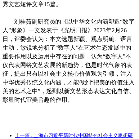
秀文艺短评文章15篇。
刘桂茹副研究员的《以中华文化内涵塑造“数字
人”形象》一文发
表于《
光
明日报》
20
23
年2月26
日
，
评
委会
认
为：
本文
选题新颖、观点明确、语言
生动，敏锐地分析了“
数字
人”
在
艺术生态发展中的
重要作用以及运用中存在的问题，认为“
数字
人”
不
仅代表网络文艺发展的新趋势，也是时代气象的表
征，提出只有以社会主义核心价值观为引领，注入
中华优秀传统文化内涵，才能做到“
把
美的价值注入
美的艺术之中”
，
起到以新文艺形态表达文化自信、
彰显时代审美旨趣的作用。
上一篇
: 上海市习近平新时代中国特色社会主义思想研