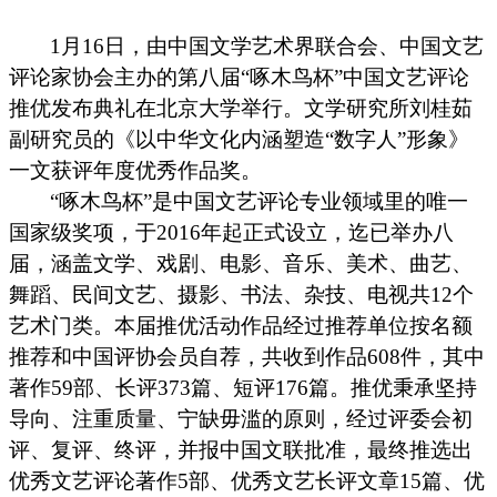
1月16日，由中国文学艺术界联合会、中国文艺
评论家协会主办的第八届“啄木鸟杯”中国文艺评论
推优发布典礼在北京大学
举行。
文学研究所
刘桂茹
副研究员的《以中华文化内涵塑造“数字人”形象》
一
文
获
评
年度优秀作品
奖。
“啄木鸟杯”是中国文艺评论专业领域里的唯一
国家级奖项，于2016年起正式设立，迄已举办八
届，涵盖文学、戏剧、电影、音乐、美术、曲艺、
舞蹈、民间文艺、摄影、书法、杂技、电视共12个
艺术门类。本届推优活动作品经过推荐单位按名额
推荐和中国评协会员自荐，共收到作品608件，其中
著作59部、长评373篇、短评176篇。推优秉承坚持
导向、注重质量、宁缺毋滥的原则，经过评委会初
评、复评、终评，并报中国文联批准，最终推选出
优秀文艺评论著作5部、优秀文艺长评文章15篇、优