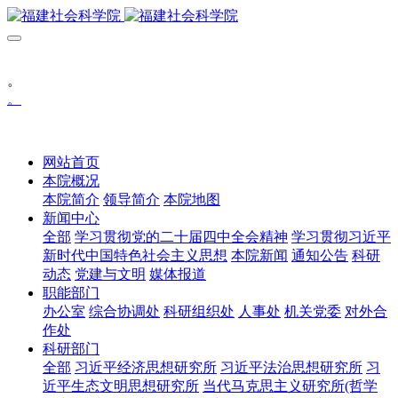
。
。
网站首页
本院概况
本院简介
领导简介
本院地图
新闻中心
全部
学习贯彻党的二十届四中全会精神
学习贯彻习近平
新时代中国特色社会主义思想
本院新闻
通知公告
科研
动态
党建与文明
媒体报道
职能部门
办公室
综合协调处
科研组织处
人事处
机关党委
对外合
作处
科研部门
全部
习近平经济思想研究所
习近平法治思想研究所
习
近平生态文明思想研究所
当代马克思主义研究所(哲学