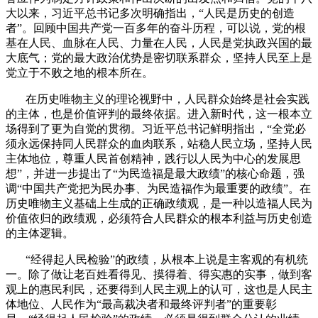
大以来，习近平总书记多次明确指出，“人民是历史的创造
者”。回顾中国共产党一百多年的奋斗历程，可以说，党的根
基在人民、血脉在人民、力量在人民，人民是党执政兴国的最
大底气；党的最大政治优势是密切联系群众，坚持人民至上是
党立于不败之地的根本所在。
在历史唯物主义的理论视野中，人民群众始终是社会实践
的主体，也是价值评判的最终依据。进入新时代，这一根本立
场得到了更为自觉的贯彻。习近平总书记鲜明指出，“全党必
须永远保持同人民群众的血肉联系，站稳人民立场，坚持人民
主体地位，尊重人民首创精神，践行以人民为中心的发展思
想”，并进一步提出了“为民造福是最大政绩”的核心命题，强
调“中国共产党把为民办事、为民造福作为最重要的政绩”。在
历史唯物主义基础上生成的正确政绩观，是一种以造福人民为
价值依归的政绩观，必须符合人民群众的根本利益与历史创造
的主体逻辑。
“经得起人民检验”的政绩，从根本上说是主客观的有机统
一。除了做让老百姓看得见、摸得着、得实惠的实事，做到客
观上的惠民利民，还要得到人民主观上的认可，这也是人民主
体地位、人民作为“最高裁决者和最终评判者”的重要彰