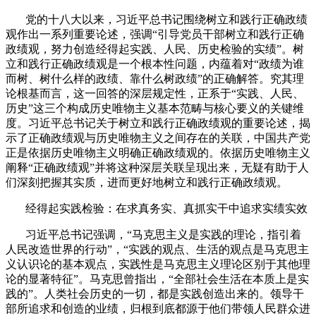
党的十八大以来，习近平总书记围绕树立和践行正确政绩
观作出一系列重要论述，强调“引导党员干部树立和践行正确
政绩观，努力创造经得起实践、人民、历史检验的实绩”。树
立和践行正确政绩观是一个根本性问题，内蕴着对“政绩为谁
而树、树什么样的政绩、靠什么树政绩”的正确解答。究其理
论根基而言，这一回答的深层规定性，正系于“实践、人民、
历史”这三个构成历史唯物主义基本范畴与核心要义的关键维
度。习近平总书记关于树立和践行正确政绩观的重要论述，揭
示了正确政绩观与历史唯物主义之间存在的关联，中国共产党
正是依据历史唯物主义明确正确政绩观的。依据历史唯物主义
阐释“正确政绩观”并将这种深层关联呈现出来，无疑有助于人
们深刻把握其实质，进而更好地树立和践行正确政绩观。
经得起实践检验：在求真务实、真抓实干中追求实绩实效
习近平总书记强调，“马克思主义是实践的理论，指引着
人民改造世界的行动”，“实践的观点、生活的观点是马克思主
义认识论的基本观点，实践性是马克思主义理论区别于其他理
论的显著特征”。马克思曾指出，“全部社会生活在本质上是实
践的”。人类社会历史的一切，都是实践创造出来的。领导干
部所追求和创造的业绩，归根到底都源于他们带领人民群众进