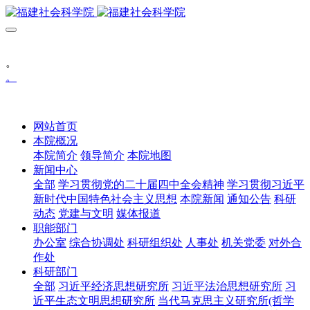
。
。
网站首页
本院概况
本院简介
领导简介
本院地图
新闻中心
全部
学习贯彻党的二十届四中全会精神
学习贯彻习近平
新时代中国特色社会主义思想
本院新闻
通知公告
科研
动态
党建与文明
媒体报道
职能部门
办公室
综合协调处
科研组织处
人事处
机关党委
对外合
作处
科研部门
全部
习近平经济思想研究所
习近平法治思想研究所
习
近平生态文明思想研究所
当代马克思主义研究所(哲学