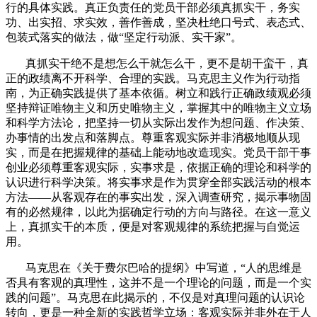
行的具体实践。真正负责任的党员干部必须真抓实干，务实
功、出实招、求实效，善作善成，坚决杜绝口号式、表态式、
包装式落实的做法，做“坚定行动派、实干家”。
真抓实干绝不是想怎么干就怎么干，更不是胡干蛮干，真
正的政绩离不开科学、合理的实践。马克思主义作为行动指
南，为正确实践提供了基本依循。树立和践行正确政绩观必须
坚持辩证唯物主义和历史唯物主义，掌握其中的唯物主义立场
和科学方法论，把坚持一切从实际出发作为想问题、作决策、
办事情的出发点和落脚点。尊重客观实际并非消极地顺从现
实，而是在把握规律的基础上能动地改造现实。党员干部干事
创业必须尊重客观实际，实事求是，依据正确的理论和科学的
认识进行科学决策。将实事求是作为贯穿全部实践活动的根本
方法——从客观存在的事实出发，深入调查研究，揭示事物固
有的必然规律，以此为据确定行动的方向与路径。在这一意义
上，真抓实干的本质，便是对客观规律的系统把握与自觉运
用。
马克思在《关于费尔巴哈的提纲》中写道，“人的思维是
否具有客观的真理性，这并不是一个理论的问题，而是一个实
践的问题”。马克思在此揭示的，不仅是对真理问题的认识论
转向，更是一种全新的实践哲学立场：客观实际并非外在于人