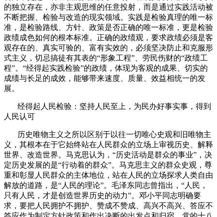
的独立存在，亦非主观思维的任意投射，而是通过实践活动被
不断把握、检验与改造的现实领域。实践是检验真理的唯一标
准，是检验路线、方针、政策是否正确的唯一标准，更是检验
政绩成色如何的根本标准。正确的政绩观，要求政绩必须是客
观存在的、真实可验的、富有实效的，必须坚决防止和克服形
式主义，切忌搞徒有其表的“形象工程”、劳民伤财的“政绩工
程”。“经得起实践检验”的政绩，体现为客观的成果、切实的
成绩与长足的成效，能够带来速度、质量、效益相统一的发
展。
经得起人民检验：坚持人民至上，为民办好事实事，得到
人民认可
历史唯物主义之所以区别于以往一切唯心史观和旧唯物主
义，其根本在于它始终站在人民群众的立场上审视历史、解释
世界、改造世界。马克思认为，“历史活动是群众的事业”，决
定历史发展的是“行动着的群众”。马克思主义的群众史观，尊
重和彰显人民群众的主体地位，站在人民的立场探求人类自由
解放的道路，是“人民的理论”。毛泽东同志曾指出，“人民，
只有人民，才是创造世界历史的动力”。邓小平同志明确要
求，要把人民拥护不拥护、赞成不赞成、高兴不高兴、答应不
答应作为制定方针政策和作出决断的出发点和归宿。党的十八