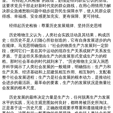
显。“经得起人民检验”的政绩，必须是得到群众公认的业绩。
这要求党员干部走好新时代党的群众路线，在用心用情用力解
决群众急难愁盼问题中稳步提升民生保障水平，使人民群众获
得感、幸福感、安全感更加充实、更有保障、更可持续。
经得起历史检验：尊重历史发展规律、坚持历史思维
历史唯物主义认为，人类社会实践活动及其结果，构成历
史；但历史不是人们随心所欲创造的，它有自身发展进步的内
在规律。马克思明确指出：“社会的物质生产力发展到一定阶
段，便同它们一直在其中运动的现存生产关系或财产关系发生
矛盾。于是这些关系便由生产力的发展形式变成生产力的桎
梏。那时社会革命的时代就到来了。”历史唯物主义深入洞悉
并科学揭示了人类社会发展的一般规律，明确指出：生产力和
生产关系、经济基础和上层建筑相互作用、相互制约，支配着
整个社会发展进程；生产力是社会发展的根本动力，是推动社
会进步的最活跃、最革命的要素，生产力的发展状况是衡量社
会发展的根本尺度。
历史发展的最终决定力量是生产力，任何脱离生产力发展
水平的实践，无论主观意图如何良好，都终将被历史所淘汰。
正是基于这一历史尺度，正确政绩观要求尊重和遵循规律去干