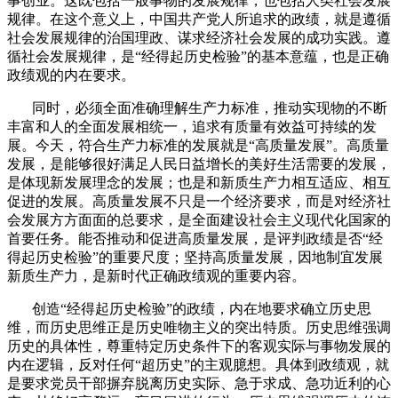
事创业。这既包括一般事物的发展规律，也包括人类社会发展
规律。在这个意义上，中国共产党人所追求的政绩，就是遵循
社会发展规律的治国理政、谋求经济社会发展的成功实践。遵
循社会发展规律，是“经得起历史检验”的基本意蕴，也是正确
政绩观的内在要求。
同时，必须全面准确理解生产力标准，推动实现物的不断
丰富和人的全面发展相统一，追求有质量有效益可持续的发
展。今天，符合生产力标准的发展就是“高质量发展”。高质量
发展，是能够很好满足人民日益增长的美好生活需要的发展，
是体现新发展理念的发展；也是和新质生产力相互适应、相互
促进的发展。高质量发展不只是一个经济要求，而是对经济社
会发展方方面面的总要求，是全面建设社会主义现代化国家的
首要任务。能否推动和促进高质量发展，是评判政绩是否“经
得起历史检验”的重要尺度；坚持高质量发展，因地制宜发展
新质生产力，是新时代正确政绩观的重要内容。
创造“经得起历史检验”的政绩，内在地要求确立历史思
维，而历史思维正是历史唯物主义的突出特质。历史思维强调
历史的具体性，尊重特定历史条件下的客观实际与事物发展的
内在逻辑，反对任何“超历史”的主观臆想。具体到政绩观，就
是要求党员干部摒弃脱离历史实际、急于求成、急功近利的心