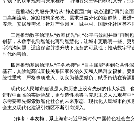
引领下的议事规则与决策程序，明确各类主体的权利义务；强
二是推动公共服务供给从“静态配置”向“动态适配”再到
口高频流动、家庭结构多形态、需求日益分化的新趋势，要进
养老、安居等需求；针对产业园区、城中村、国际化社区等不
三是推动数字治理从“效率优先”向“公平与效能并重”再
创新，从数字化到智能化再到智慧化，让城市更聪明一些、更
字鸿沟问题，适度保留并提升线下服务的可及性；推动数字平台
时代的善治。
四是推动基层治理从“任务承接”向“自主赋能”再到公共性
基石，其效能高低直接关系国家长治久安和人民群众福祉。要
统性重构，严格事项准入、切实为基层减负，赋予街镇在资源
现代化人民城市建设是人类历史上没有先例的伟大实践，
进程中面临的实际挑战，更创造性地将马克思主义人民观与中
东需要率先探索数智化社会的未来形态、现代化人民城市的实
会主义现代化建设引领区不断引向深入。
（作者：李友梅，系上海市习近平新时代中国特色社会主