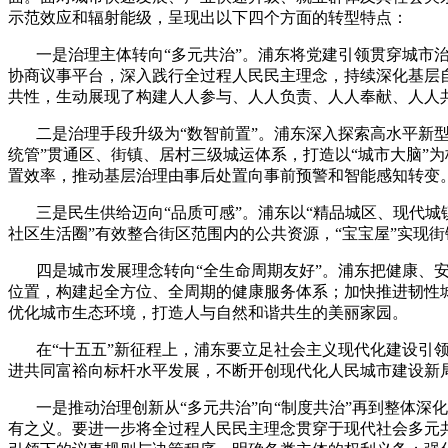
示范效应和辐射能级，呈现出以下四个方面的转型特点：
一是治理主体转向“多元共治”。浦东将党建引领贯穿城市
协商议事平台，深入践行全过程人民民主理念，持续深化基层
共性，生动展现了构建人人参与、人人负责、人人奉献、人人
二是治理手段升级为“数智前置”。浦东深入探索高水平新
统管”贯通区、街镇、居村三级城运体系，打造以“城市大脑”
置效率，推动基层治理由事后处置向事前预警和智能感知转变
三是民生供给迈向“品质可感”。浦东以“精品城区、现代城
社区生活圈”有效整合街区范围内的公共资源，“宝宝屋”实现
四是城市发展理念转向“全生命周期友好”。浦东把健康、
位置，构建起全方位、全周期的健康服务体系；加快推进韧性
优化城市生态环境，打造人与自然和谐共生的美丽家园。
在“十五五”新征程上，浦东要立足社会主义现代化建设引
进共同富裕向标杆水平发展，不断开创现代化人民城市建设新
一是推动治理创新从“多元共治”向“制度共治”再到整体
有之义。要进一步将全过程人民民主理念贯穿于现代社会多元