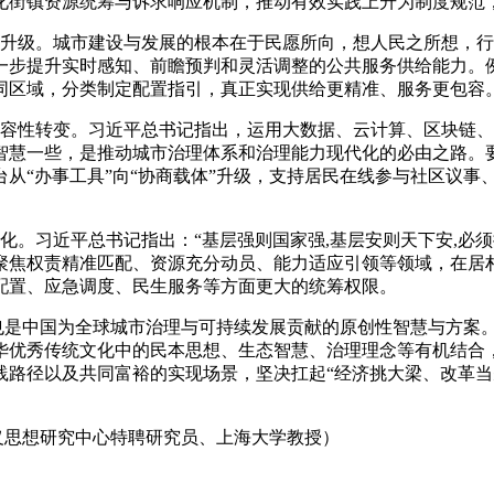
化街镇资源统筹与诉求响应机制，推动有效实践上升为制度规范，
全面升级。城市建设与发展的根本在于民愿所向，想人民之所想，
一步提升实时感知、前瞻预判和灵活调整的公共服务供给能力。
同区域，分类制定配置指引，真正实现供给更精准、服务更包容
到包容性转变。习近平总书记指出，运用大数据、云计算、区块链
智慧一些，是推动城市治理体系和治理能力现代化的必由之路。
从“办事工具”向“协商载体”升级，支持居民在线参与社区议事
深化。习近平总书记指出：“基层强则国家强
,
基层安则天下安
,
必须
聚焦权责精准匹配、资源充分动员、能力适应引领等领域，在居村
配置、应急调度、民生服务等方面更大的统筹权限。
也是中国为全球城市治理与可持续发展贡献的原创性智慧与方案
华优秀传统文化中的民本思想、生态智慧、治理理念等有机结合，
践路径以及共同富裕的实现场景，坚决扛起“经济挑大梁、改革当
义思想研究中心特聘研究员、上海大学教授）