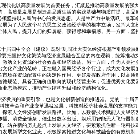
式现代化以高质量发展为首要任务，汇聚起推动高质量发展的强
的，高质量发展是创造高品质生活的实践基础与物质前提，高品
，必须坚持以人民为中心的发展思想。人是生产力中最活跃、最革
发展为了人民这个马克思主义政治经济学的根本立场，发挥人文
全体人民，提升人们的归属感、获得感和幸福感。另一方面，坚
。
十届四中全会《建议》既对“巩固壮大实体经济根基”“引领发展新
，需要把握好文化繁荣与经济发展融合互促的内在逻辑，统筹推动
，激活文化资源的社会效益和经济效益。另一方面，作为人类社
出文化产业的范畴，正在融入国民经济各个行业，成为文化发展
挥市场在资源配置中的决定性作用、更好发挥政府作用，以高质
道德规范、具备正确价值取向的现代经营主体；促进优秀文化要
新业态新模式，推动产业结构升级和经济结构优化。
经济发展的重要引擎，也是文化创新创造的推进器。党的二十届四
轮科技革命和产业变革迅猛发展，科技对经济社会发展的支撑能
，探索人文经济创新发展路径。比如，以数智技术赋能人文经济
传播、消费全链条，催生出数字出版、娱乐用智能无人飞行器制
能。站在新的历史起点上发展人文经济，要紧紧抓住新一轮科技
力发展新型文化业态，积极探索推进文化与科技融合的有效机制