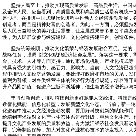
坚持人民至上，推动实现高质量发展、高品质生活。中国
及全体人民。应当看到，高质量发展和高品质生活是有机统一
是“人”。在推进中国式现代化进程中推动人文经济蓬勃发展
创造者，而且是精神财富的创造者。为此，一方面，必须坚持
足人民日益增长的美好生活需要，让发展成果更多更公平惠及
性，为人民群众参与经济建设、文化创造搭建平台、创造条件
坚持统筹兼顾，推动文化繁荣与经济发展融合互促。党的二
战略任务，强调“以文化赋能经济社会发展”。落实这一要求
金、技术、人才等方面支持，通过市场化机制、产业化模式等
式具有强大的引领力、感召力、影响力。当前，人文经济已超
程中推动人文经济蓬勃发展，要处理好政府和市场的关系，发
值观为引领，对各类经营主体的经济行为进行规范，培养遵守
升产品附加值，促进产业链不断延伸，催生新的经济增长点与
坚持创新创造，推动科技创新更好赋能人文经济。科技是
数智化赋能、信息化转型，发展新型文化业态。”当前，新一
化进程中推动人文经济蓬勃发展，要用好科技创新的赋能作用
给端到需求端对文化产业生态体系进行升级，重构文化生产、
提升文化产业发展的质量和效益，有力激活经济社会发展新动
撑，完善制度保障，加大对文化产业核心技术的研发投入，大