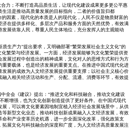
大合力；不断打造高品质生活，让现代化建设成果更多更公平惠
质生活是推动高质量发展的目标指向，二者的价值旨归都
命的因素，现代化的本质是人的现代化，人民不仅是物质财富的
经济在提供多样化、多层次产品和服务方面的天然优势，有效满
持发展依靠人民，尊重人民主体地位，充分发挥人的主观能动
质生产力”提出要求，又明确部署“繁荣发展社会主义文化”的
文化繁荣与经济发展。一方面，经济发展能够为文化繁荣提供资
会发展过程中创造出的精神成果，文化对人的思维方式和行为方
的重要载体，也是经济发展的重要支点。在推进中国式现代化进
量发展的成效为人文经济发展提供重要支撑；以社会主义核心价
素融入相关经济活动和生产、分配、流通、消费等环节，有效提
中全会《建议》提出：“推进文化和科技融合，推动文化建设
力不断增强，也为文化创新创造提供了更好条件。在中国式现代
发展，可以将文化要素因地制宜植入经济社会发展场景中，从供
造等新型文化业态，推动科技创新成果融入人文经济发展，有效
革命和产业变革历史机遇，进一步全面深化改革，强化政策支
，拓展文化与科技融合的深度和广度，为人文经济高质量发展注