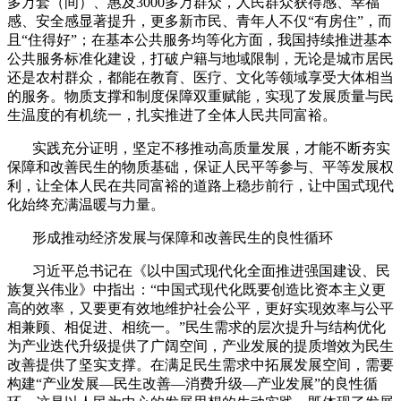
多万套（间）、惠及
3000
多万群众，人民群众获得感、幸福
感、安全感显著提升，更多新市民、青年人不仅“有房住”，而
且“住得好”；在基本公共服务均等化方面，我国持续推进基本
公共服务标准化建设，打破户籍与地域限制，无论是城市居民
还是农村群众，都能在教育、医疗、文化等领域享受大体相当
的服务。物质支撑和制度保障双重赋能，实现了发展质量与民
生温度的有机统一，扎实推进了全体人民共同富裕。
实践充分证明，坚定不移推动高质量发展，才能不断夯实
保障和改善民生的物质基础，保证人民平等参与、平等发展权
利，让全体人民在共同富裕的道路上稳步前行，让中国式现代
化始终充满温暖与力量。
形成推动经济发展与保障和改善民生的良性循环
习近平总书记在《以中国式现代化全面推进强国建设、民
族复兴伟业》中指出：“中国式现代化既要创造比资本主义更
高的效率，又要更有效地维护社会公平，更好实现效率与公平
相兼顾、相促进、相统一。”民生需求的层次提升与结构优化
为产业迭代升级提供了广阔空间，产业发展的提质增效为民生
改善提供了坚实支撑。在满足民生需求中拓展发展空间，需要
构建“产业发展—民生改善—消费升级—产业发展”的良性循