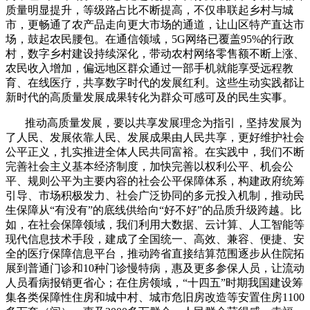
质量明显提升，等级路占比不断提高，不仅串联起乡村与城
市，更畅通了农产品走向更大市场的通道，让山区特产直达市
场，鼓起农民腰包。在通信领域，
5G
网络已覆盖
95%
的行政
村，数字乡村建设持续深化，带动农村网络零售额不断上涨、
农民收入增加，偏远地区群众通过一部手机就能享受远程教
育、在线医疗，共享数字时代的发展红利。这些生动实践都让
新时代的高质量发展成果转化为群众可感可及的民生实事。
推动高质量发展，要以共享发展理念为指引，坚持发展为
了人民、发展依靠人民、发展成果由人民共享，更好维护社会
公平正义，扎实推进全体人民共同富裕。在实践中，我们不断
完善社会主义基本经济制度，加快完善以权利公平、机会公
平、规则公平为主要内容的社会公平保障体系，构建政府统筹
引导、市场积极发力、社会广泛协同的多元投入机制，推动民
生保障从“有没有”的底线供给向“好不好”的品质升级跨越。比
如，在社会保障领域，我们利用大数据、云计算、人工智能等
现代信息技术手段，建成了全国统一、高效、兼容、便捷、安
全的医疗保障信息平台，推动跨省直接结算范围逐步从住院拓
展到普通门诊和
10
种门诊慢特病，惠及更多参保人员，让流动
人员看病报销更省心；在住房领域，“十四五”时期我国建设筹
集各类保障性住房和城中村、城市危旧房改造等安置住房
1100