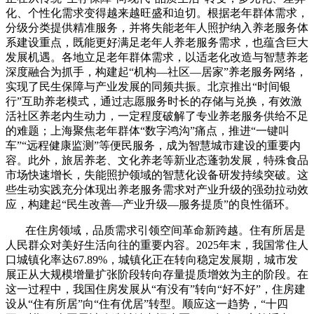
化、个性化需求变得越来越旺盛和迫切。根据老年群体需求，
分级分类提供精准服务，并将失能老年人照护纳入养老服务体
系建设重点，既能更好满足老年人养老服务需求，也蕴含巨大
发展机遇。各地立足老年群体需求，以适老化改造与智慧养老
深度融合为抓手，构建起“机构—社区—居家”养老服务网络，
实现了民生保障与产业发展的同频共振。北京推出“时间银
行”互助养老模式，通过志愿服务时长的存储与兑换，有效激
活社区养老内生动力，一定程度破解了专业养老服务供给不足
的难题；上海聚焦老年群体“数字鸿沟”痛点，推进“一键叫
车”“远程健康监测”等便民服务，成为智慧城市建设的重要内
容。此外，旅居养老、文化养老等新业态蓬勃发展，特殊食品
市场快速增长，失能照护领域的智慧化设备研发持续突破。这
些生动实践充分体现出养老服务需求对产业升级的强劲拉动效
应，构建起“民生改善—产业升级—服务提质”的良性循环。
在住房领域，品质需求引领空间革命新跨越。住有所居是
人民群众对美好生活向往的重要内容。
2025
年末，我国常住人
口城镇化率达
67.89%
，城镇化正在转向稳定发展期，城市发
展正从大规模增量扩张阶段转向存量提质增效为主的阶段。在
这一过程中，我国住房发展从“有没有”转向“好不好”，住房建
设从“住有所居”向“住有优居”转型。顺应这一趋势，“十四