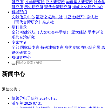
研究所)
文学研究所
亚太研究所
华侨华人研究所
社会学
研究所
历史研究所
现代台湾研究所
海峡文化研究中心
科辅部门
文献信息中心
福建论坛杂志社
《亚太经济》杂志社
《现代台湾研究》杂志社
期刊目录
全部
福建论坛（人文社会科学版）
亚太经济
学术评论
现代台湾研究
专家学者
全部
国家级专家
特殊津贴专家
省优专家
在职研究员
离
退休研究员
省研究中心
新闻中心
通知公告：
院领导电子信箱
2024-01-23
派车单
2026-07-31