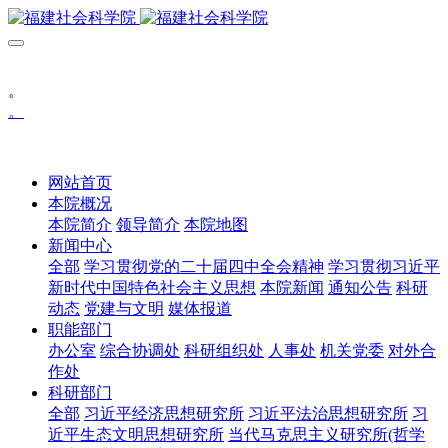
。
。
网站首页
本院概况
本院简介
领导简介
本院地图
新闻中心
全部
学习贯彻党的二十届四中全会精神
学习贯彻习近平
新时代中国特色社会主义思想
本院新闻
通知公告
科研
动态
党建与文明
媒体报道
职能部门
办公室
综合协调处
科研组织处
人事处
机关党委
对外合
作处
科研部门
全部
习近平经济思想研究所
习近平法治思想研究所
习
近平生态文明思想研究所
当代马克思主义研究所(哲学