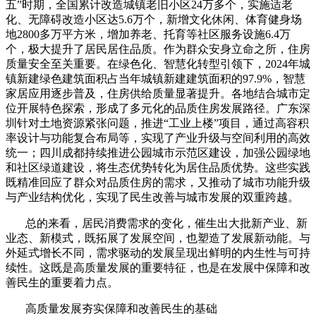
五”时期，全国累计改造城镇老旧小区
24
万多个，实施适老
化、无障碍改造小区达
5.6
万个，新增文化休闲、体育健身场
地
2800
多万平方米，增加养老、托育等社区服务设施
6.4
万
个，极大提升了居民居住品质。作为群众安身立命之所，住房
质量安全至关重要。在绿色化、智慧化转型引领下，
2024
年城
镇新建绿色建筑面积占当年城镇新建建筑面积的
97.9%
，智慧
家居应用逐步普及，住房供给质量显著提升。各地结合城市定
位开展特色探索，形成了多元化的品质住房发展路径。广东深
圳针对土地资源紧张问题，推进“工业上楼”项目，通过高容积
率设计与功能复合布局等，实现了产业升级与空间利用的高效
统一；四川成都持续推进公园城市示范区建设，加强公园绿地
和社区绿道建设，将生态优势转化为居住品质优势。这些实践
既精准回应了群众对品质住房的需求，又推动了城市功能升级
与产业结构优化，实现了民生改善与城市发展的双重跨越。
总的来看，居民消费需求的变化，催生出大批新产业、新
业态、新模式，既拓展了发展空间，也塑造了发展新动能。与
外延式增长不同，需求驱动的发展呈现出鲜明的内生性与可持
续性。这既是高质量发展的重要特征，也是在发展中保障和改
善民生的重要着力点。
高质量发展夯实保障和改善民生的基础