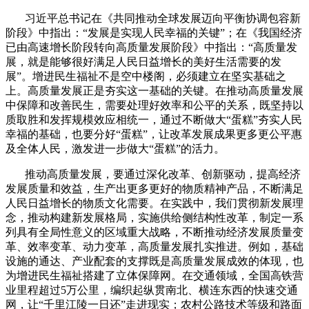
习近平总书记在《共同推动全球发展迈向平衡协调包容新
阶段》中指出：“发展是实现人民幸福的关键”；在《我国经济
已由高速增长阶段转向高质量发展阶段》中指出：“高质量发
展，就是能够很好满足人民日益增长的美好生活需要的发
展”。增进民生福祉不是空中楼阁，必须建立在坚实基础之
上。高质量发展正是夯实这一基础的关键。在推动高质量发展
中保障和改善民生，需要处理好效率和公平的关系，既坚持以
质取胜和发挥规模效应相统一，通过不断做大“蛋糕”夯实人民
幸福的基础，也要分好“蛋糕”，让改革发展成果更多更公平惠
及全体人民，激发进一步做大“蛋糕”的活力。
推动高质量发展，要通过深化改革、创新驱动，提高经济
发展质量和效益，生产出更多更好的物质精神产品，不断满足
人民日益增长的物质文化需要。在实践中，我们贯彻新发展理
念，推动构建新发展格局，实施供给侧结构性改革，制定一系
列具有全局性意义的区域重大战略，不断推动经济发展质量变
革、效率变革、动力变革，高质量发展扎实推进。例如，基础
设施的通达、产业配套的支撑既是高质量发展成效的体现，也
为增进民生福祉搭建了立体保障网。在交通领域，全国高铁营
业里程超过
5
万公里，编织起纵贯南北、横连东西的快速交通
网，让“千里江陵一日还”走进现实；农村公路技术等级和路面