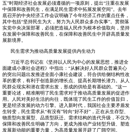
五”时期经济社会发展必须遵循的一项原则，提出“注重在发展
中保障和改善民生，在满足民生需求中拓展发展空间”。去年
底召开的中央经济工作会议明确了今年经济工作的重点任务，
其中包括“坚持民生为大，努力为人民群众多办实事”。贯彻落
实党中央决策部署，必须把造福人民作为根本价值取向，坚持
在发展中保障和改善民生，在保障和改善民生中开辟高质量发
展新境界。
民生需求为推动高质量发展提供内生动力
习近平总书记在《坚持以人民为中心的发展思想，推进全
面建成小康社会进程》中指出：“从解决好人民群众普遍关心
的突出问题出发推进全面小康社会建设，符合供给侧结构性改
革的要求，有利于创造新的增长点、提高长期增长潜力。从人
民群众现实和潜在需求出发，形成的供给是有基础的。”这一
重要论述，精准阐明了民生需求对于推动高质量发展的促进作
用。人民对美好生活的向往，既体现了民生工作的价值旨归，
更是经济发展的动力引擎。进入新时代，我国社会主要矛盾发
生转变，民生需求从“有没有”转向“好不好”，正在从生存型、
物质型向发展型、品质型跃迁。需求结构的迭代升级，不仅为
保障和改善民生明确了方向，更成为推动产业转型升级、塑造
发展新动能的重要力量，为高质量发展开辟了广阔空间。