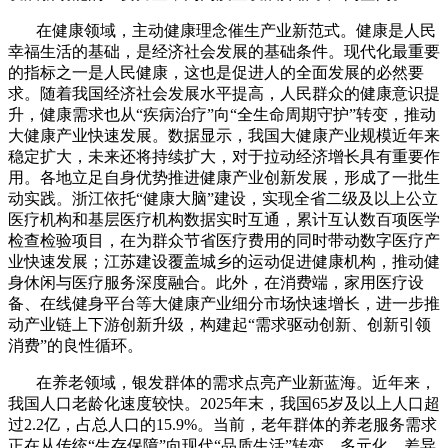
在健康领域，主动健康理念催生产业新范式。健康是人民
幸福生活的基础，是经济社会发展的基础条件。现代化最重要
的指标之一是人民健康，这也是促进人的全面发展的必然要
求。随着我国经济社会发展水平提高，人民群众的健康意识提
升，健康需求也从“疾病治疗”向“全生命周期守护”转变，推动
大健康产业快速发展。数据显示，我国大健康产业规模近年来
稳定扩大，未来还将持续扩大，对于拉动经济增长具有重要作
用。各地立足自身优势推进健康产业创新发展，形成了一批生
动实践。浙江依托“健康大脑”建设，实现全省二级及以上公立
医疗机构和基层医疗机构数据实时互通，累计互认数百项医学
检查检验项目，在为群众节省医疗费用的同时带动数字医疗产
业快速发展；江苏建设覆盖城乡的运动促进健康机构，推动健
身休闲与医疗服务深度融合。此外，在消费端，家用医疗设
备、在线健身平台等大健康产业细分市场快速增长，进一步推
动产业链上下游创新升级，构建起“需求驱动创新、创新引领
消费”的良性循环。
在养老领域，银发群体的需求点亮产业新蓝海。近年来，
我国人口老龄化速度较快。
2025
年末，我国
65
岁及以上人口超
过
2.2
亿，占总人口的
15.9%
。当前，老年群体的养老服务需求
正在从传统“生存保障”向现代“品质生活”转变，多元化、差异