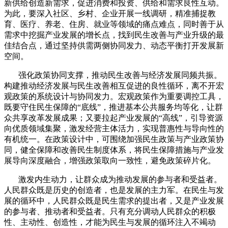
新供给创造新需求，促进消费和投资、供给和需求良性互动。
为此，要深入社区、乡村、企业开展一线调研，精准捕捉教
育、医疗、养老、住房、就业等领域的痛点难点，同时善于从
需求中挖掘产业发展的增长点，找到民生改善与产业升级的最
佳结合点，通过坚持供需两侧协同发力、动态平衡打开发展新
空间。
强化政策协同支撑，推动民生改善与经济发展同频共振。
构建推动经济发展与民生改善相互促进的良性循环，离不开宏
观政策的系统设计与协同发力。宏观政策作为重要调控工具，
既要守住民生保障的“底线”，推进基本公共服务均等化，让群
众共享改革发展成果；又要拉起产业发展的“高线”，引导资源
向优质领域集聚，激发经营主体活力，实现普惠性与导向性的
有机统一。在政策设计中，可围绕加强民生政策与产业政策协
同，健全保障和改善民生制度体系，将民生保障措施与产业发
展导向深度融合，增强政策取向一致性，避免政策碎片化。
激发内生动力，让群众成为推动发展的参与者和受益者。
人民群众既是历史的创造者，也是发展的主力军。在民生与发
展的循环中，人民群众既是民生需求的提出者，又是产业发展
的参与者、推动者和受益者。只有充分调动人民群众的积极
性、主动性、创造性，才能为民生与发展的循环注入不竭动