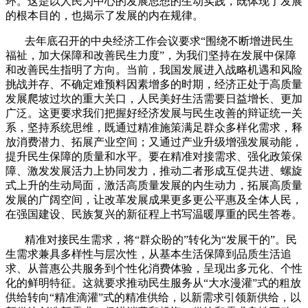
环。这是以人民为中心的发展思想的生动实践，既体现了发展
的根本目的，也揭示了发展的内在规律。
去年底召开的中央经济工作会议要求“围绕不断增进民生
福祉，加大保障和改善民生力度”，为我们坚持在发展中保障
和改善民生指明了方向。当前，我国发展进入战略机遇和风险
挑战并存、不确定难预料因素增多的时期，经济正处于高质量
发展爬坡过坎的重大关口，人民美好生活需要日益增长、更加
广泛。这更要求我们把握好经济发展与民生改善的辩证统一关
系，坚持系统思维，既通过精准施策满足群众多样化需求，释
放消费潜力、拓展产业空间；又通过产业升级增强发展动能，
提升民生保障的质量和水平。要在精准对接需求、强化政策保
障、激发发展活力上协同发力，推动二者形成互促共进、螺旋
式上升的生动局面，激活高质量发展的内生动力，拓展高质量
发展的广阔空间，让改革发展成果更多更公平惠及全体人民，
在强国建设、民族复兴的新征程上书写温暖厚重的民生答卷。
精准对接民生需求，将“群众盼的”转化为“发展干的”。民
生需求兼具多样性与层次性，从基本生活保障到品质生活追
求、从普惠公共服务到个性化消费体验，呈现出多元化、个性
化的鲜明特征。这就要求推动民生服务从“大水漫灌”式的粗放
供给转向“精准滴灌”式的精准供给，以新需求引领新供给，以