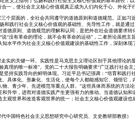
法论意义上指明了弘扬和践行社会主义核心价值观的基本路径：
知行合一，使社会主义核心价值观真正成为人们内化于心、外化于
家三个层面的，全社会共同遵守的道德原则和道德规范。正如习近
弘扬和践行社会主义核心价值观的基础性、先导性工作，就是通
对道德原则、道德规范的理解和认同，是把外在社会道德要求转
宁说“没有革命的理论，就不会有革命的运动”，二者所论虽然主
认知水平作为社会主义核心价值观建设的基础性工作，深刻体现
深走实的关键一环。实践性是马克思主义理论区别于其他理论的
检验真理的唯一标准”。党的二十大报告明确要求“广泛践行社会主
都是坚持实践导向的鲜明体现。习近平总书记强调：“培育和践行
化、具体化、形象化、生活化，使每个人都能感知它、领悟它，
人物、青少年、先进模范等重点人群。”这些具体而系统的方法
证和升华，进而对道德实践产生更强有力的推动。当道德认知和
造主观世界和改造客观世界的统一；社会主义核心价值观建设也
时代中国特色社会主义思想研究中心研究员、文史教研部教授）