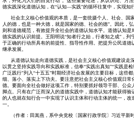
求，外化为人们的自觉行动”。这些重要论述，从认识论、方
德实践深化道德认知，在“认知—实践”的循环往复中，实现
社会主义核心价值观的本质，是一套统摄个人、社会、国
人的德，也是一种大德，就是国家的德、社会的德”。因此，
则和道德规范，有效提升全社会的道德认知水平。道德认知是
德实践的认识前提。王阳明说“知者行之始，行者知之成”，列
于正确的行动所具有的前提性、指导性作用。把提升公民道德
继承发展。
从道德认知走向道德实践，是社会主义核心价值观建设走
以贯之坚持实践导向和实践标准，信奉“实践出真知”“实践是
广泛践行”列入“十五五”时期经济社会发展的主要目标，这些
细、落小、落实上下功夫。要注意把社会主义核心价值观日常
德。要面向全社会做好这项工作，特别要抓好领导干部、公众
脚点。只有在广泛而深入的道德实践中，道德认知才能获得验
的人也就在知行合一中实现了认识主体和行动主体的统一，改
一。
（作者：田嵩燕，系中央党校〔国家行政学院〕习近平新