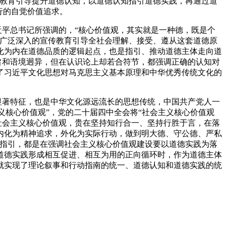
以教育引导提升道德认知，以道德认知指引道德实践，再通过道
行的自觉价值追求。
平总书记所强调的，“核心价值观，其实就是一种德，既是个
过广泛深入的宣传教育引导全社会理解、接受、遵从这套道德原
化为内在道德品质的逻辑起点，也是指引、推动道德主体走向道
旨和语境迥异，但在认识论上却若合符节，都强调正确的认知对
了习近平文化思想对马克思主义基本原理和中华优秀传统文化的
显著特征，也是中华文化源远流长的思想传统，中国共产党人一
义核心价值观”，党的二十届四中全会将“社会主义核心价值观
社会主义核心价值观，贵在坚持知行合一、坚持行胜于言，在落
内化为精神追求，外化为实际行动，做到明大德、守公德、严私
论指引，都是在强调社会主义核心价值观建设要以道德实践为落
道德实践形成相互促进、相互为用的正向循环时，作为道德主体
就实现了理论叙事和行动指南的统一、道德认知和道德实践的统