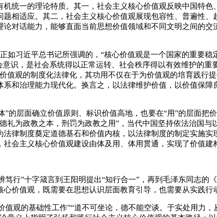
有机统一的理论特质。其一，社会主义核心价值观反映中国特色
问题相适应。其二，社会主义核心价值观展现包容性、普遍性、
理论对话能力，能够直面当前思想价值领域和不同文明之间的交
径。正如习近平总书记所强调的，“核心价值观是一个国家的重要
会意识，是社会系统得以正常运转、社会秩序得以有效维护的重要
心价值观的制度化法律化，其功用不仅在于为价值观的培育践行
体系和治理能力现代化。换言之，以法律维护价值，以价值保障良
体”的层面确立价值原则、标识价值高地，也要在“用”的层面把
“德礼为政教之本，刑罚为政教之用”，当代中国坚持依法治国与
为法律制度奠定道德基石和价值内核，以法律制度的制定实施实
，社会主义核心价值观建设由体及用、体用贯通，实现了价值建
辨笃行”十字箴言到王阳明提出“知行合一”，再到毛泽东同志的
核心价值观，既需要在思想认识层面教育引导，也需要从实践行
价值观的基础性工作”“道不可坐论，德不能空谈。于实处用力