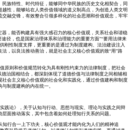
、民族特性、时代特征，能够同中华民族的历史文化相契合，同
超越性，能够站在人类价值领域的道义制高点，为创造人类文明
流交融交锋，有效整合引领多样化的社会思潮和价值观念，牢牢
稳定器，能否构建具有强大感召力的核心价值观，关系社会和谐稳
途径，也是国家治理体系和治理能力的重要方面”“要用法律来
提供刚性制度支撑，更重要的是通过为制度建构、法治建设注入
法，以良法推动善治，就是社会主义核心价值观的致“用”路
价值原则和价值规范转化为具有刚性约束力的法律制度，把社会
以德治国相结合，都深刻体现了道德价值与法律制度之间相辅相
现社会主义核心价值观的社会化和实践化，通过价值建构和制度
构与制度建构的内在统一。
《实践论》，关于认知与行动、思想与现实、理论与实践之间辩
动层面推动落实，其中包含着如何处理知行关系的问题。
，从知行合一上下功夫，核心价值观才能内化为人们的精神追