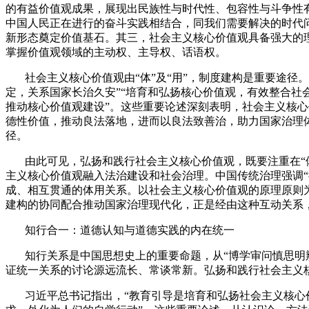
的有益价值观成果，展现出民族性与时代性、包容性与斗争性
中国人民正在进行的奋斗实践相结合，同我们需要解决的时代
新形态奠定价值基石。其三，社会主义核心价值观具备强大的
掌握价值观领域的主动权、主导权、话语权。
社会主义核心价值观由“体”及“用”，制度建构是重要途
定，关系国家长治久安”“培育和弘扬核心价值观，有效整合社
推动核心价值观建设”。这些重要论述深刻表明，社会主义核
德性价值，推动良法落地，进而以良法致善治，助力国家治理
径。
由此可见，弘扬和践行社会主义核心价值观，既要注重在“
主义核心价值观融入法治建设和社会治理。中国传统治理强调
成、相互贯通的体用关系。以社会主义核心价值观的原理原则
建构的协同配合推动国家治理现代化，正是经由这种互动关系
知行合一：道德认知与道德实践的内在统一
知行关系是中国思想史上的重要命题，从“博学审问慎思明
证统一关系的讨论源远流长、常谈常新。弘扬和践行社会主义
习近平总书记指出，“教育引导是培育和弘扬社会主义核心