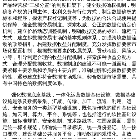
产品经营权“三权分置”的制度框架下，健全数据确权机制，明
确各产权的归属主体、权利义务与行使方式，制定数据确权的
标准和程序，探索产权登记制度等，为数据的合法合规使用提
供保障。健全数据交易制度。探索权威、公正的数据估值定价
机制，建立价格动态调整机制，明确数据交易的标准、流程与
方式，建立起数据交易市场的基本规则体系，加强跨境数据流
动的政策指引。构建数据收益分配制度。充分发挥数据要素市
场化配置机制，根据数据要素的权属关系、贡献程度、风险大
小等，引导制定合理的收益分配机制，探索多种收益分配方
式，合理分配数据收益。数据制度的建设不可能一蹴而就，需
要紧抓主要矛盾和矛盾的主要方面，准确理解和把握数据要素
特性，逐步建立起符合数据市场规律、契合数据市场需要、具
有中国特色的数据制度体系。
强化数据底座基线，一体化运营数据基础设施。数据基础
设施是涉及数据采集、汇聚、传输、加工、流通、利用、运
营、安全服务的一类新型基础设施，既包括传统的硬件基础设
施，如云网、算力、平台、系统等，也包括运行的软性基础设
施，如标准规范、安全机制、技术路线等。在国家层面，需制
定统一标准规范，明确统一目录标识、统一身份登记、统一接
口要求，建设基础公共服务平台，推动数据的规模化、高效