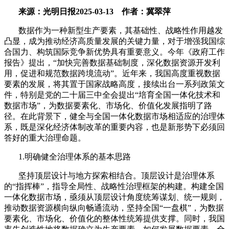
来源：光明日报
2025-03-13
作者：冀翠萍
数据作为一种新型生产要素，其基础性、战略性作用越发
凸显，成为推动经济高质量发展的关键力量，对于增强我国综
合国力、构筑国际竞争新优势具有重要意义。今年《政府工作
报告》提出，“加快完善数据基础制度，深化数据资源开发利
用，促进和规范数据跨境流动”。近年来，我国高度重视数据
要素的发展，将其置于国家战略高度，接续出台一系列政策文
件，特别是党的二十届三中全会提出“培育全国一体化技术和
数据市场”，为数据要素化、市场化、价值化发展指明了路
径。在此背景下，健全与全国一体化数据市场相适应的治理体
系，既是深化经济体制改革的重要内容，也是新形势下必须回
答好的重大治理命题。
1.
明确健全治理体系的基本思路
坚持顶层设计与地方探索相结合。顶层设计是治理体系
的“指挥棒”，指导全局性、战略性治理框架的构建。构建全国
一体化数据市场，亟须从顶层设计角度统筹谋划、统一规则，
推动数据资源横向纵向畅通流动，坚持全国“一盘棋”，为数据
要素化、市场化、价值化的整体性统筹提供支撑。同时，我国