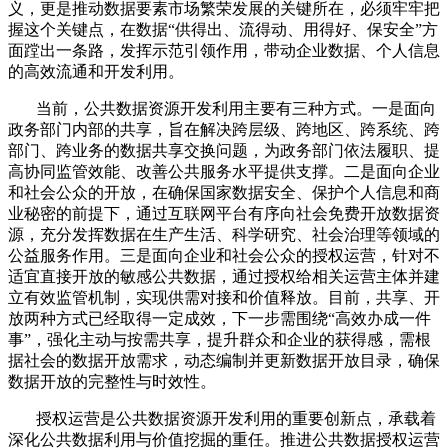
义，更是推动数据要素市场繁荣发展的关键所在，必须牢牢把
握这个关键点，在数据“供得出、流得动、用得好、保安全”方
面蹚出一条路，发挥示范引领作用，带动企业数据、个人信息
的高效流通和开发利用。
当前，公共数据资源开发利用主要有三种方式。一是面向
政务部门内部的共享，旨在解决跨层级、跨地区、跨系统、跨
部门、跨业务的数据共享交换问题，为政务部门依法履职、提
高协同监管效能、改善公共服务水平提供支撑。二是面向企业
和社会公众的开放，在确保国家数据安全、保护个人信息和商
业秘密的前提下，通过互联网平台有序向社会免费开放数据资
源，充分发挥数据在生产生活、科学研究、社会治理等领域的
公益服务作用。三是面向企业和社会公众的授权运营，针对不
适宜直接开放的敏感公共数据，通过授权给相关运营主体并建
立有效监管机制，实现供需对接和价值释放。目前，共享、开
放两种方式已经取得一定成效，下一步需围绕“高效办成一件
事”，强化主动与按需共享，提升群众和企业的获得感，需根
据社会的数据开放需求，动态编制并更新数据开放目录，确保
数据开放的完整性与时效性。
授权运营是公共数据资源开发利用的重要创新点，承载着
深化公共数据利用与价值挖掘的重任。推进公共数据授权运营