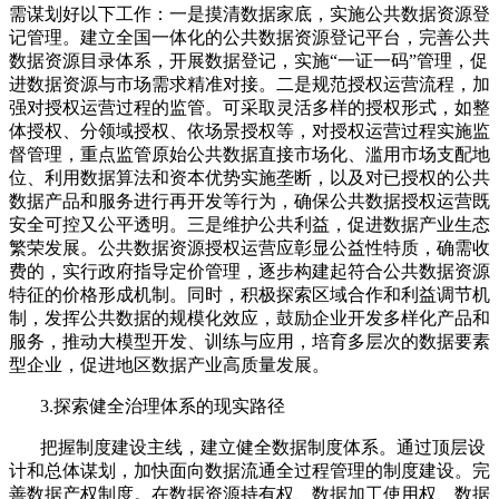
需谋划好以下工作：一是摸清数据家底，实施公共数据资源登
记管理。建立全国一体化的公共数据资源登记平台，完善公共
数据资源目录体系，开展数据登记，实施“一证一码”管理，促
进数据资源与市场需求精准对接。二是规范授权运营流程，加
强对授权运营过程的监管。可采取灵活多样的授权形式，如整
体授权、分领域授权、依场景授权等，对授权运营过程实施监
督管理，重点监管原始公共数据直接市场化、滥用市场支配地
位、利用数据算法和资本优势实施垄断，以及对已授权的公共
数据产品和服务进行再开发等行为，确保公共数据授权运营既
安全可控又公平透明。三是维护公共利益，促进数据产业生态
繁荣发展。公共数据资源授权运营应彰显公益性特质，确需收
费的，实行政府指导定价管理，逐步构建起符合公共数据资源
特征的价格形成机制。同时，积极探索区域合作和利益调节机
制，发挥公共数据的规模化效应，鼓励企业开发多样化产品和
服务，推动大模型开发、训练与应用，培育多层次的数据要素
型企业，促进地区数据产业高质量发展。
3.
探索健全治理体系的现实路径
把握制度建设主线，建立健全数据制度体系。通过顶层设
计和总体谋划，加快面向数据流通全过程管理的制度建设。完
善数据产权制度。在数据资源持有权、数据加工使用权、数据