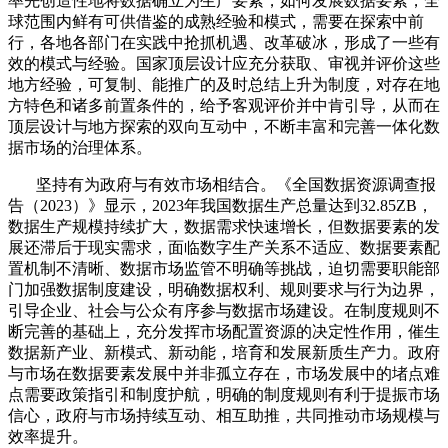
率先创造性地将数据确立为生产要素，如何发展数据要素，全
球范围内鲜有可供借鉴的成熟经验和模式，需要在探索中前
行，各地各部门在实践中抢抓机遇、改革破冰，形成了一些有
效的模式与经验。国家顶层设计应充分获取、审视并评价这些
地方经验，可复制、能推广的及时总结上升为制度，对存在地
方特色和诸多前置条件的，给予客观评价并中肯引导，从而在
顶层设计与地方探索的双向互动中，不断丰富和完善一体化数
据市场的治理体系。
坚持有为政府与有效市场相结合。《全国数据资源调查报
告（
2023
）》显示，
2023
年我国数据生产总量达到
32.85ZB
，
数据生产规模持续扩大，数据需求快速增长，但数据要素的发
展还滞后于现实需求，面临数字生产关系不适应、数据要素配
置机制不清晰、数据市场监管不明确等挑战，迫切需要职能部
门加强数据制度建设，明确数据权利、规则要求与行为边界，
引导企业、社会与公众有序参与数据市场建设。在制度规则不
断完善的基础上，充分发挥市场配置资源的决定性作用，催生
数据新产业、新模式、新动能，培育和发展新质生产力。政府
与市场在数据要素发展中并非孤立存在，市场发展中的堵点难
点需要政策指引和制度护航，明确的制度规则有利于提振市场
信心，政府与市场持续互动、相互助推，共同推动市场规模与
效率提升。