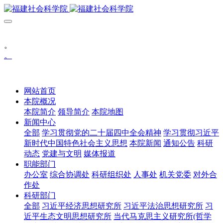
。
。
网站首页
本院概况
本院简介
领导简介
本院地图
新闻中心
全部
学习贯彻党的二十届四中全会精神
学习贯彻习近平
新时代中国特色社会主义思想
本院新闻
通知公告
科研
动态
党建与文明
媒体报道
职能部门
办公室
综合协调处
科研组织处
人事处
机关党委
对外合
作处
科研部门
全部
习近平经济思想研究所
习近平法治思想研究所
习
近平生态文明思想研究所
当代马克思主义研究所(哲学