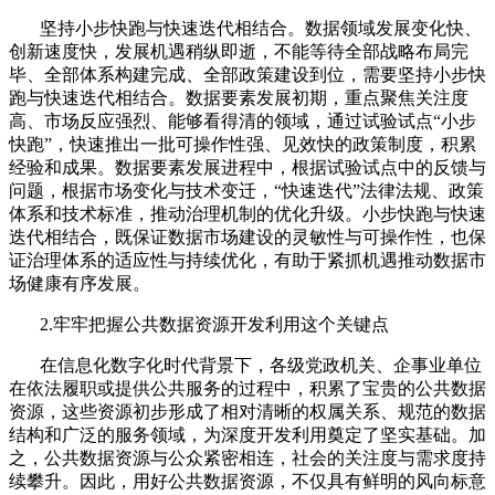
坚持小步快跑与快速迭代相结合。数据领域发展变化快、
创新速度快，发展机遇稍纵即逝，不能等待全部战略布局完
毕、全部体系构建完成、全部政策建设到位，需要坚持小步快
跑与快速迭代相结合。数据要素发展初期，重点聚焦关注度
高、市场反应强烈、能够看得清的领域，通过试验试点“小步
快跑”，快速推出一批可操作性强、见效快的政策制度，积累
经验和成果。数据要素发展进程中，根据试验试点中的反馈与
问题，根据市场变化与技术变迁，“快速迭代”法律法规、政策
体系和技术标准，推动治理机制的优化升级。小步快跑与快速
迭代相结合，既保证数据市场建设的灵敏性与可操作性，也保
证治理体系的适应性与持续优化，有助于紧抓机遇推动数据市
场健康有序发展。
2.
牢牢把握公共数据资源开发利用这个关键点
在信息化数字化时代背景下，各级党政机关、企事业单位
在依法履职或提供公共服务的过程中，积累了宝贵的公共数据
资源，这些资源初步形成了相对清晰的权属关系、规范的数据
结构和广泛的服务领域，为深度开发利用奠定了坚实基础。加
之，公共数据资源与公众紧密相连，社会的关注度与需求度持
续攀升。因此，用好公共数据资源，不仅具有鲜明的风向标意