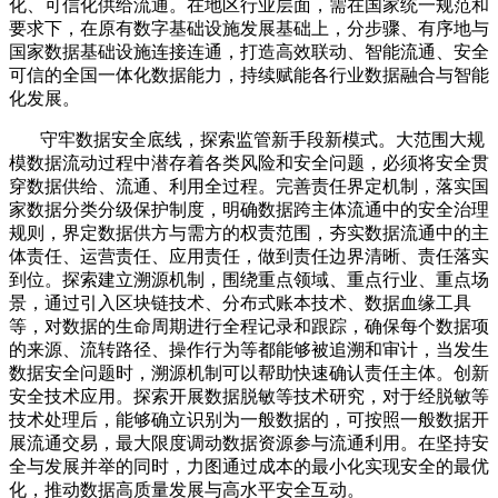
化、可信化供给流通。在地区行业层面，需在国家统一规范和
要求下，在原有数字基础设施发展基础上，分步骤、有序地与
国家数据基础设施连接连通，打造高效联动、智能流通、安全
可信的全国一体化数据能力，持续赋能各行业数据融合与智能
化发展。
守牢数据安全底线，探索监管新手段新模式。大范围大规
模数据流动过程中潜存着各类风险和安全问题，必须将安全贯
穿数据供给、流通、利用全过程。完善责任界定机制，落实国
家数据分类分级保护制度，明确数据跨主体流通中的安全治理
规则，界定数据供方与需方的权责范围，夯实数据流通中的主
体责任、运营责任、应用责任，做到责任边界清晰、责任落实
到位。探索建立溯源机制，围绕重点领域、重点行业、重点场
景，通过引入区块链技术、分布式账本技术、数据血缘工具
等，对数据的生命周期进行全程记录和跟踪，确保每个数据项
的来源、流转路径、操作行为等都能够被追溯和审计，当发生
数据安全问题时，溯源机制可以帮助快速确认责任主体。创新
安全技术应用。探索开展数据脱敏等技术研究，对于经脱敏等
技术处理后，能够确立识别为一般数据的，可按照一般数据开
展流通交易，最大限度调动数据资源参与流通利用。在坚持安
全与发展并举的同时，力图通过成本的最小化实现安全的最优
化，推动数据高质量发展与高水平安全互动。