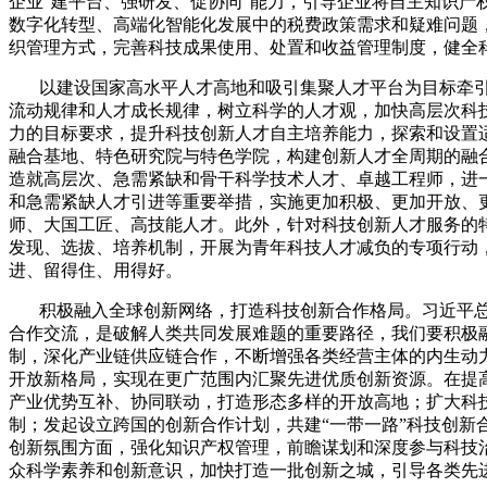
企业“建平台、强研发、促协同”能力，引导企业将自主知识
数字化转型、高端化智能化发展中的税费政策需求和疑难问题
织管理方式，完善科技成果使用、处置和收益管理制度，健全
以建设国家高水平人才高地和吸引集聚人才平台为目标牵
流动规律和人才成长规律，树立科学的人才观，加快高层次科
力的目标要求，提升科技创新人才自主培养能力，探索和设置
融合基地、特色研究院与特色学院，构建创新人才全周期的融
造就高层次、急需紧缺和骨干科学技术人才、卓越工程师，进
和急需紧缺人才引进等重要举措，实施更加积极、更加开放、
师、大国工匠、高技能人才。此外，针对科技创新人才服务的
发现、选拔、培养机制，开展为青年科技人才减负的专项行动
进、留得住、用得好。
积极融入全球创新网络，打造科技创新合作格局。习近平总
合作交流，是破解人类共同发展难题的重要路径，我们要积极
制，深化产业链供应链合作，不断增强各类经营主体的内生动
开放新格局，实现在更广范围内汇聚先进优质创新资源。在提
产业优势互补、协同联动，打造形态多样的开放高地；扩大科
制；发起设立跨国的创新合作计划，共建“一带一路”科技创
创新氛围方面，强化知识产权管理，前瞻谋划和深度参与科技
众科学素养和创新意识，加快打造一批创新之城，引导各类先