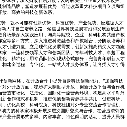
产权体系；加大财政补贴力度，及时解决企业在重大技术攻关、
能制造品牌，塑造发展新优势；通过改革重大科技项目立项和组
开放、高效的科技创新体系。
优势，就不可能有创新优势、科技优势、产业优势。应遵循人才
创新人才自主培养之路。聚焦世界科技发展前沿和发展新质生产
教育场景深入实践应用，与高等院校、企业、科研机构共建产教
作室等多种方式，深入推进科教融合和产教融合，分阶段培养和
人才引进力度。立足现代化发展需要，创新实施高精尖人才领跑
学家、一流科技领军人才和创新团队、青年科技人才、卓越工程
性化、精准化，用专员队伍实现贴心式服务；完善青年创新人才
，构建全过程、专业化、一站式人才服务体系，让各类人才引得
球创新网络，在开放合作中提升自身科技创新能力。”加强科技
平对外开放方面，稳步扩大制度型开放，创新开放平台与合作机
面营造市场化、法治化、国际化一流营商环境，构建高水平对外
创新合作模式和机制，推进优质创新资源共享共用，促进科研、
制，优化高校、科研院所、科技社团对外专业交流合作管理机
影响力的科学家积极开展深层次国际交流与合作。在营造浓郁的
来产业开展形式多样、内容丰富、特色鲜明的活动，提升人民群