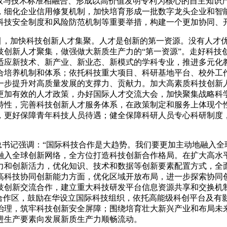
产权与技术标准相融合、形成以高价值发明专利为核心的自主知识
，细化企业信用修复机制，加快培育形成一批数字龙头企业和智
科技安全制度和风险防范机制等重要举措，构建一个更加协同、
引，加快科技创新人才集聚。人才是创新的第一资源。没有人才
技创新人才聚集，做强做大新质生产力的“第一资源”。走好科技
适应新技术、新产业、新业态、新模式的学科专业，推进多元化
合培养机制和体系；依托科技重大项目、科研基地平台、校外工
一步提升对高质量发展的支撑力、贡献力。加大高素质科技创新
更加有效的人才政策，办好国际人才交流大会，加快聚集战略科
特性，完善科技创新人才服务体系，在政策制定和服务上体现个
，更好保障青年科技人员待遇；健全保障科研人员专心科研制度
书记强调：“国际科技合作是大趋势。我们要更加主动地融入全
融入全球创新网络，全方位打造科技创新合作格局。在扩大高水
力和创新活力，优化知识、技术和数据等创新要素配置方式，全
高科技协同创新能力方面，优化区域开放布局，进一步探索协同
技创新交流合作，建立重大科技研发平台信息资源共享和交换机
新合作区，鼓励在华设立国际科技组织，依托高能级科创平台及有
治理，筑牢科技创新安全屏障；围绕培育壮大新兴产业和布局未
进生产要素向发展新质生产力顺畅流动。