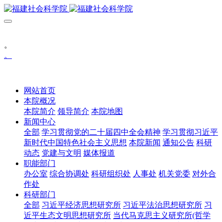
。
。
网站首页
本院概况
本院简介
领导简介
本院地图
新闻中心
全部
学习贯彻党的二十届四中全会精神
学习贯彻习近平
新时代中国特色社会主义思想
本院新闻
通知公告
科研
动态
党建与文明
媒体报道
职能部门
办公室
综合协调处
科研组织处
人事处
机关党委
对外合
作处
科研部门
全部
习近平经济思想研究所
习近平法治思想研究所
习
近平生态文明思想研究所
当代马克思主义研究所(哲学