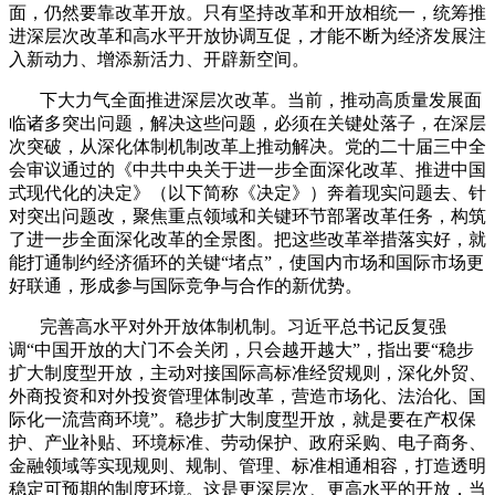
面，仍然要靠改革开放。只有坚持改革和开放相统一，统筹推
进深层次改革和高水平开放协调互促，才能不断为经济发展注
入新动力、增添新活力、开辟新空间。
下大力气全面推进深层次改革。当前，推动高质量发展面
临诸多突出问题，解决这些问题，必须在关键处落子，在深层
次突破，从深化体制机制改革上推动解决。党的二十届三中全
会审议通过的《中共中央关于进一步全面深化改革、推进中国
式现代化的决定》（以下简称《决定》）奔着现实问题去、针
对突出问题改，聚焦重点领域和关键环节部署改革任务，构筑
了进一步全面深化改革的全景图。把这些改革举措落实好，就
能打通制约经济循环的关键“堵点”，使国内市场和国际市场更
好联通，形成参与国际竞争与合作的新优势。
完善高水平对外开放体制机制。习近平总书记反复强
调“中国开放的大门不会关闭，只会越开越大”，指出要“稳步
扩大制度型开放，主动对接国际高标准经贸规则，深化外贸、
外商投资和对外投资管理体制改革，营造市场化、法治化、国
际化一流营商环境”。稳步扩大制度型开放，就是要在产权保
护、产业补贴、环境标准、劳动保护、政府采购、电子商务、
金融领域等实现规则、规制、管理、标准相通相容，打造透明
稳定可预期的制度环境。这是更深层次、更高水平的开放，当