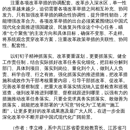
注重各项改革举措的协调配套。改革步入深水区，单一性
的改革越来越少，迫切需要各项改革举措之间相互补充、协同
发力。只有加强改革举措的耦合性协调性，提升弹性韧劲，才
能增强改革合力。各项改革举措的出台必须紧紧围绕以中国式
现代化全面推进强国建设、民族复兴伟业这个中心任务，瞄
准“七个聚焦”的主攻方向和具体目标，确保不变形、不走样。
将系统观念贯穿改革方案，注重改革政策举措的关联性、协同
性、配套性。
以钉钉子精神抓落实。改革要重谋划，更要抓落实。健全
工作责任制，结合实际抓好改革任务实化细化，把目标分解到
部门、具体到项目、落实到岗位、量化到个人，做到人人负
责、科学合理、行之有效。强化抓落实的推进措施，把改革措
施和成效作为干部考核重要内容，引导干部抓改革、促改革。
完善改革督察制度，把重大改革落实情况纳入监督检查和巡视
巡查，做到改革推进到哪里、督察就跟进到哪里，以强有力的
措施推动改革任务落实。只要全党求真务实抓落实、敢做善为
抓落实，就能把改革部署的“大写意”转化为“工笔画”“施工
图”，让更多更好的改革成果惠及最广大人民，在进一步全面
深化改革中不断开辟中国式现代化广阔前景。
（作者：李立峰，系中共江苏省委党校教育长、江苏省习