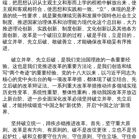
端，把思想认识从主观主义和形而上学的桎梏中解放出来，使
主观和客观相符合，使思想和实践相一致。“立”，体现的是矛
盾的统一性要求，就是聚焦继续完善和发展中国特色社会主义
制度、推进国家治理体系和治理能力现代化这个总目标，大力
推进理论创新、实践创新、制度创新、文化创新以及其他各方
面创新。改革是一个破旧立新的过程，破是手段，立是目的，
破立并举、先立后破、敢破善立，才能确保改革稳妥有序推
进。
破立并举、先立后破，是我们党治国理政的一条重要经
验。这也是我们党推进改革的重要方法论，是我们创造和续
写“两个奇迹”的重要经验。党的十八大以来，以习近平同志为
核心的党中央出台的每一项改革举措，都体现了破立结合、先
立后破的改革辩证法。一系列重大改革举措推动许多领域实现
历史性变革、系统性重塑、整体性重构，推动我国改革开放迈
上新台阶。进一步全面深化改革必须坚持破立并举、先立后
破，才能持续锻造“中国之制”新优势、开启“中国之治”新境
界。
坚持破立统一，蹄疾步稳推进改革。首先，坚守重大原
则。改革是有方向、有原则的。破不是改弦更张，立也不是另
起炉灶，破和立都要守住方向、守住原则、守住立场、守住命