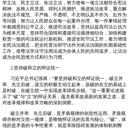
学立法、民主立法、依法立法，努力使每一项立法都符合宪法
精神、反映人民意愿、得到人民拥护。推进执法改革，重点解
决执法不规范、不严格、不透明、不文明以及不作为、乱作为
等问题，努力让人民群众在每一起案件办理、每一件事情处理
中都感受到公平正义。推进司法改革，坚持以提高司法公信力
为根本尺度，坚持符合国情和遵循司法规律相结合，加快构建
权责一致的司法权运行新机制。推进全民守法工作，着力增强
全民法治观念，把全民普法和守法作为依法治国的长期基础性
工作，使尊法学法守法用法成为全体人民的共同追求，让法治
成为全民思维方式和行为习惯。
2.
坚持破和立的辩证统一
习近平总书记强调：“要坚持破和立的辩证统一，破立并
举、先立后破，该立的积极主动立起来，该破的在立的基础上
及时破，在破立统一中实现改革蹄疾步稳。”这一重要论述揭
示了“破”与“立”的辩证关系，蕴含着革故鼎新的发展之道，是
对改革规律和改革方略的深刻洞察。
破立并举、先立后破，是矛盾规律的创造性运用。矛盾规
律亦称对立统一规律，是唯物辩证法的实质与核心。“破”，体
现的是矛盾的斗争性要求，就是革除阻碍发展的体制机制弊