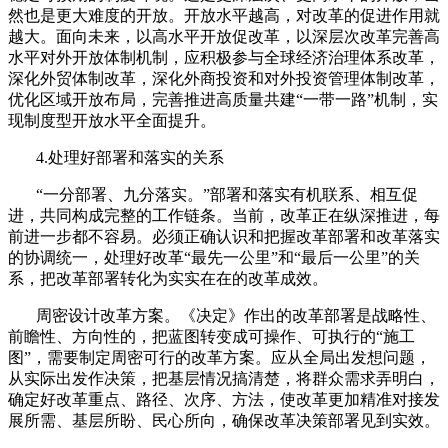
然也是更大难度的开放。开放水平越高，对改革的促进作用就
越大。面向未来，以高水平开放促改革，以深层次改革完善高
水平对外开放体制机制，应积极参与全球经济治理体系改革，
深化外贸体制改革，深化外商投资和对外投资管理体制改革，
优化区域开放布局，完善推进高质量共建“一带一路”机制，实
现制度型开放水平全面提升。
4.
处理好部署和落实的关系
“一分部署、九分落实。”部署和落实有机联系、相互促
进，共同构成完整的工作链条。当前，改革正在纵深推进，每
前进一步都不容易。必须正确认识和把握改革部署和改革落实
的协调统一，处理好改革“最先一公里”和“最后一公里”的关
系，把改革部署转化为实实在在的改革成效。
周密设计改革方案。《决定》作出的改革部署是战略性、
前瞻性、方向性的，把蓝图转变成可操作、可执行的“施工
图”，需要制定周密可行的改革方案。应从全局出发想问题，
从实际出发作决策，把基层情况搞清楚，将群众需求弄明白，
确定好改革重点、路径、次序、方法，使改革更加精准对接发
展所需、基层所盼、民心所向，确保改革决策部署见到实效。