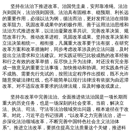
坚持在法治下推进改革。治国凭圭臬，安邦靠准绳。法治
兴则国兴，法治强则国强。法治具有固根本、稳预期、利长远
的重要作用，必须以法为纲，循法而治，更好发挥法治在排除
改革阻力、巩固改革成果中的积极作用。善于运用法治思维和
法治方式推进改革，以法治凝聚改革共识、完善改革决策、规
范改革行为、推动改革进程、巩固改革成果。坚持改革决策和
立法决策相统一、相衔接，凡属重大改革要于法有据，在研究
改革方案和改革措施时，同步考虑改革涉及的立法问题，及时
提出立法需求和立法建议。对实践证明已比较成熟的改革经验
和行之有效的改革举措，应尽快上升为法律。对还没有完全形
成一致意见的重要立法事项，加快推动和协调。对实践条件还
不成熟、需要先行先试的，按照法定程序作出授权，既不允许
随意突破法律红线，也不能简单以现行法律没有依据为由迟滞
改革。对不适应改革要求的法律法规，应及时修改或废止。
坚持在改革中完善法治。全面推进依法治国是一项长期而
重大的历史任务，也是一场深刻的社会变革。当前，解决立
法、执法、司法、守法等法治领域突出问题，根本途径在于改
革。对此，习近平总书记强调，“以改革之力完善法治，进一
步深化法治领域改革，不断完善中国特色社会主义法治体
系”。推进立法改革，要抓住提高立法质量这个关键，推进科