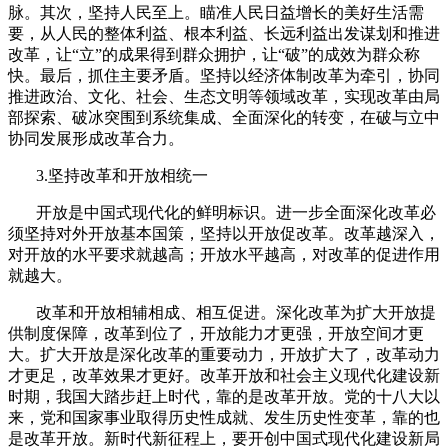
脉。其次，坚持人民至上。瞄准人民日益增长的美好生活需
要，从人民的整体利益、根本利益、长远利益出发谋划和推进
改革，让“立”的成果得到群众拥护，让“破”的成效为群众称
快。最后，抓住主要矛盾。坚持以经济体制改革为牵引，协同
推进政治、文化、社会、生态文明等领域改革，实现改革由局
部探索、破冰突围到系统集成、全面深化的转变，在破与立中
协同发展形成改革合力。
3.
坚持改革和开放相统一
开放是中国式现代化的鲜明标识。进一步全面深化改革必
须坚持对外开放基本国策，坚持以开放促改革。改革越深入，
对开放的水平要求就越高；开放水平越高，对改革的促进作用
就越大。
改革和开放相辅相成、相互促进。深化改革为扩大开放提
供制度保障，改革到位了，开放能力才更强，开放空间才更
大。扩大开放是深化改革的重要动力，开放扩大了，改革动力
才更足，改革效果才更好。改革开放和社会主义现代化建设新
时期，我国大踏步赶上时代，靠的是改革开放。党的十八大以
来，党和国家事业取得历史性成就、发生历史性变革，靠的也
是改革开放。新时代新征程上，要开创中国式现代化建设新局