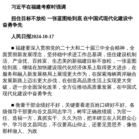
习近平在福建考察时强调
扭住目标不放松
一张蓝图绘到底
在中国式现代化建设中
奋勇争先
人民日报
2024-10-17
■
福建要深入贯彻党的二十大和二十届三中全会精神，全
面贯彻新发展理念，坚持稳中求进工作总基调，扭住建设机制
活、产业优、百姓富、生态美的新福建目标不放松，一张蓝图
绘到底，继续在加快建设现代化经济体系上取得更大进步，在
服务和融入新发展格局上展现更大作为，在探索海峡两岸融合
发展新路上迈出更大步伐，在创造高品质生活上实现更大突
破，进一步全面深化改革，全方位推动高质量发展，在中国式
现代化建设中奋勇争先
■
衡量干部业绩好不好，关键要看老百姓口碑好不好。各
级领导干部要向谷文昌同志学习，树牢正确政绩观，为官一
任、造福一方，真抓实干、久久为功，把丰碑立在人民群众心
中。学习谷文昌同志，不仅要高山仰止，还要见贤思齐，像他
那样做人、为政