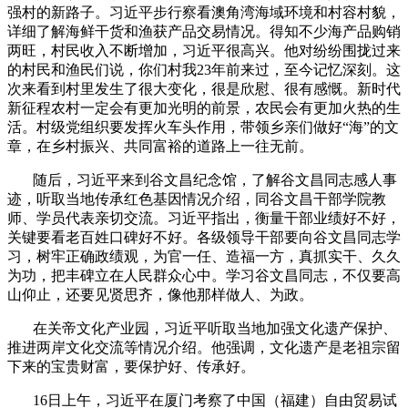
强村的新路子。习近平步行察看澳角湾海域环境和村容村貌，
详细了解海鲜干货和渔获产品交易情况。得知不少海产品购销
两旺，村民收入不断增加，习近平很高兴。他对纷纷围拢过来
的村民和渔民们说，你们村我
23
年前来过，至今记忆深刻。这
次来看到村里发生了很大变化，很是欣慰、很有感慨。新时代
新征程农村一定会有更加光明的前景，农民会有更加火热的生
活。村级党组织要发挥火车头作用，带领乡亲们做好“海”的文
章，在乡村振兴、共同富裕的道路上一往无前。
随后，习近平来到谷文昌纪念馆，了解谷文昌同志感人事
迹，听取当地传承红色基因情况介绍，同谷文昌干部学院教
师、学员代表亲切交流。习近平指出，衡量干部业绩好不好，
关键要看老百姓口碑好不好。各级领导干部要向谷文昌同志学
习，树牢正确政绩观，为官一任、造福一方，真抓实干、久久
为功，把丰碑立在人民群众心中。学习谷文昌同志，不仅要高
山仰止，还要见贤思齐，像他那样做人、为政。
在关帝文化产业园，习近平听取当地加强文化遗产保护、
推进两岸文化交流等情况介绍。他强调，文化遗产是老祖宗留
下来的宝贵财富，要保护好、传承好。
16
日上午，习近平在厦门考察了中国（福建）自由贸易试