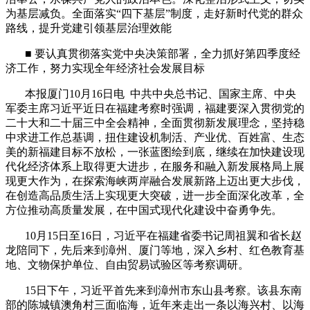
为基层减负。全面落实“四下基层”制度，走好新时代党的群众
路线，提升党建引领基层治理效能
■
要认真贯彻落实党中央决策部署，全力抓好第四季度经
济工作，努力实现全年经济社会发展目标
本报厦门
10
月
16
日电
中共中央总书记、国家主席、中央
军委主席习近平近日在福建考察时强调，福建要深入贯彻党的
二十大和二十届三中全会精神，全面贯彻新发展理念，坚持稳
中求进工作总基调，扭住建设机制活、产业优、百姓富、生态
美的新福建目标不放松，一张蓝图绘到底，继续在加快建设现
代化经济体系上取得更大进步，在服务和融入新发展格局上展
现更大作为，在探索海峡两岸融合发展新路上迈出更大步伐，
在创造高品质生活上实现更大突破，进一步全面深化改革，全
方位推动高质量发展，在中国式现代化建设中奋勇争先。
10
月
15
日至
16
日，习近平在福建省委书记周祖翼和省长赵
龙陪同下，先后来到漳州、厦门等地，深入乡村、红色教育基
地、文物保护单位、自由贸易试验区等考察调研。
15
日下午，习近平首先来到漳州市东山县考察。该县东南
部的陈城镇澳角村三面临海，近年来走出一条以海兴村、以海