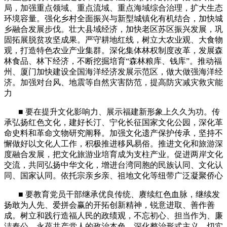
局，加强重点领域、重点流域、重点海域综合治理，扩大生态
环境容量。强化乡村全面振兴与新型城镇化有机结合，加快城
乡融合发展步伐。壮大县域经济，加快老区苏区振兴发展，巩
固拓展脱贫攻坚成果。严守耕地红线，树立大农业观、大食物
观，打造特色农业产业集群。深化集体林权制度改革，发展森
林食品、林下经济，不断挖掘培育“森林粮库、钱库”。推动福
州、厦门加快建设全国海洋经济发展示范区，做大做强海洋经
济。加强对台风、地震等自然灾害防范，提高防灾减灾救灾能
力
■
要在提升文化影响力、展示福建新形象上久久为功。传
承弘扬红色文化，建好长汀、宁化长征国家文化公园，深化革
命史料和革命文物研究阐释。加强文化遗产保护传承，坚持不
懈做好以文化人工作，积极推进移风易俗。推进文化和旅游深
度融合发展，把文化旅游业培育成为支柱产业。促进两岸文化
交流，共同弘扬中华文化，增进台湾同胞的民族认同、文化认
同、国家认同。依托宗亲乡亲、祖地文化等纽带广泛凝聚侨心
■
要教育党员干部继承优良传统、赓续红色血脉，继续发
扬敢为人先、爱拼会赢的开拓创新精神，锐意进取、善作善
成。树立和践行造福人民的政绩观，不忘初心、担当作为、廉
洁奉公，永葆共产党人的政治本色。深化整治形式主义，切实