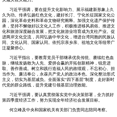
习近平强调，要在提升文化影响力、展示福建新形象上久
久为功。传承弘扬红色文化，建好长汀、宁化长征国家文化公
园，深化革命史料和革命文物研究阐释。加强文化遗产保护传
承，坚持不懈做好以文化人工作，积极推进移风易俗。推进文
化和旅游深度融合发展，把文化旅游业培育成为支柱产业。促
进两岸文化交流，共同弘扬中华文化，增进台湾同胞的民族认
同、文化认同、国家认同。依托宗亲乡亲、祖地文化等纽带广
泛凝聚侨心。
习近平指出，要教育党员干部继承优良传统、赓续红色血
脉，继续发扬敢为人先、爱拼会赢的开拓创新精神，锐意进
取、善作善成。树立和践行造福人民的政绩观，不忘初心、担
当作为、廉洁奉公，永葆共产党人的政治本色。深化整治形式
主义，切实为基层减负。全面落实“四下基层”制度，走好新时
代党的群众路线，提升党建引领基层治理效能。
习近平强调，要认真贯彻落实党中央决策部署，全力抓好
第四季度经济工作，努力实现全年经济社会发展目标。
何立峰及中央和国家机关有关部门负责同志陪同考察。