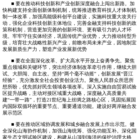
■
要在推动科技创新和产业创新深度融合上闯出新路。加
快构建支持全面创新体制机制，统筹推进教育科技人才体制机
制一体改革，加强高能级科创平台建设，实施科技重大攻关行
动，强化企业科技创新主体地位，完善金融支持科技创新的政
策和机制，营造更加完善的创新环境、更有吸引力的人才环
境。牢牢守住实体经济，巩固传统产业优势，大力推动转型升
级，培育壮大战略性新兴产业，前瞻布局未来产业，因地制宜
发展新质生产力，塑造产业发展新优势
■
要在全面深化改革、扩大高水平开放上奋勇争先。聚焦
重点领域和关键环节，突出经济体制改革牵引作用，继续大胆
试、大胆闯、自主改。坚持“两个毫不动摇”，创新发展“晋江
经验”，充分激发全社会投资创业活力。聚焦人民群众所思所
想所盼，优先抓好民生领域各项改革。深入实施自由贸易试验
区提升战略，主动对接区域重大战略，深度融入高质量共
建“一带一路”，打造
21
世纪海上丝绸之路核心区，巩固拓展国
内国际双循环的重要节点、重要通道功能。建设好两岸融合发
展示范区
■
要在推动区域协调发展和城乡融合发展上作出示范。健
全深化山海协作机制，加强山海统筹、强化功能互补。深化国
家生态文明试验区建设，构建从山顶到海洋的保护治理大格