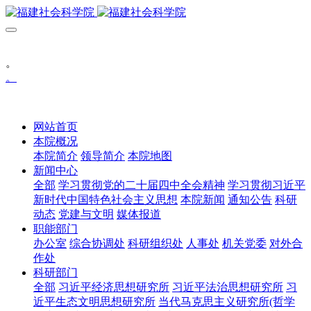
。
。
网站首页
本院概况
本院简介
领导简介
本院地图
新闻中心
全部
学习贯彻党的二十届四中全会精神
学习贯彻习近平
新时代中国特色社会主义思想
本院新闻
通知公告
科研
动态
党建与文明
媒体报道
职能部门
办公室
综合协调处
科研组织处
人事处
机关党委
对外合
作处
科研部门
全部
习近平经济思想研究所
习近平法治思想研究所
习
近平生态文明思想研究所
当代马克思主义研究所(哲学