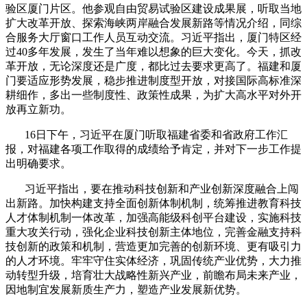
验区厦门片区。他参观自由贸易试验区建设成果展，听取当地
扩大改革开放、探索海峡两岸融合发展新路等情况介绍，同综
合服务大厅窗口工作人员互动交流。习近平指出，厦门特区经
过
40
多年发展，发生了当年难以想象的巨大变化。今天，抓改
革开放，无论深度还是广度，都比过去要求更高了。福建和厦
门要适应形势发展，稳步推进制度型开放，对接国际高标准深
耕细作，多出一些制度性、政策性成果，为扩大高水平对外开
放再立新功。
16
日下午，习近平在厦门听取福建省委和省政府工作汇
报，对福建各项工作取得的成绩给予肯定，并对下一步工作提
出明确要求。
习近平指出，要在推动科技创新和产业创新深度融合上闯
出新路。加快构建支持全面创新体制机制，统筹推进教育科技
人才体制机制一体改革，加强高能级科创平台建设，实施科技
重大攻关行动，强化企业科技创新主体地位，完善金融支持科
技创新的政策和机制，营造更加完善的创新环境、更有吸引力
的人才环境。牢牢守住实体经济，巩固传统产业优势，大力推
动转型升级，培育壮大战略性新兴产业，前瞻布局未来产业，
因地制宜发展新质生产力，塑造产业发展新优势。