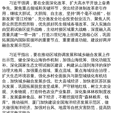
习近平强调，要在全面深化改革、扩大高水平开放上奋勇
争先。聚焦重点领域和关键环节，突出经济体制改革牵引作
用，继续大胆试、大胆闯、自主改。坚持“两个毫不动摇”，创
新发展“晋江经验”，充分激发全社会投资创业活力。聚焦人民
群众所思所想所盼，优先抓好民生领域各项改革。深入实施自
由贸易试验区提升战略，主动对接区域重大战略，深度融入高
质量共建“一带一路”，打造
21
世纪海上丝绸之路核心区，巩固
拓展国内国际双循环的重要节点、重要通道功能。建设好两岸
融合发展示范区。
习近平指出，要在推动区域协调发展和城乡融合发展上作
出示范。健全深化山海协作机制，加强山海统筹、强化功能互
补。深化国家生态文明试验区建设，构建从山顶到海洋的保护
治理大格局，加强重点领域、重点流域、重点海域综合治理，
扩大生态环境容量。强化乡村全面振兴与新型城镇化有机结
合，加快城乡融合发展步伐。壮大县域经济，加快老区苏区振
兴发展，巩固拓展脱贫攻坚成果。严守耕地红线，树立大农业
观、大食物观，打造特色农业产业集群。深化集体林权制度改
革，发展森林食品、林下经济，不断挖掘培育“森林粮库、钱
库”。推动福州、厦门加快建设全国海洋经济发展示范区，做
大做强海洋经济。加强对台风、地震等自然灾害防范，提高防
灾减灾救灾能力。