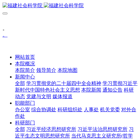
。
。
网站首页
本院概况
本院简介
领导简介
本院地图
新闻中心
全部
学习贯彻党的二十届四中全会精神
学习贯彻习近平
新时代中国特色社会主义思想
本院新闻
通知公告
科研
动态
党建与文明
媒体报道
职能部门
办公室
综合协调处
科研组织处
人事处
机关党委
对外合
作处
科研部门
全部
习近平经济思想研究所
习近平法治思想研究所
习
近平生态文明思想研究所
当代马克思主义研究所(哲学