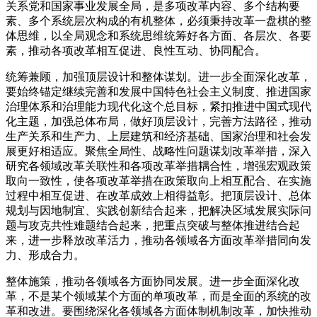
关系党和国家事业发展全局，是多项改革内容、多个结构要
素、多个系统层次构成的有机整体，必须秉持改革一盘棋的整
体思维，以全局观念和系统思维统筹好各方面、各层次、各要
素，推动各项改革相互促进、良性互动、协同配合。
统筹兼顾，加强顶层设计和整体谋划。进一步全面深化改革，
要始终锚定继续完善和发展中国特色社会主义制度、推进国家
治理体系和治理能力现代化这个总目标，紧扣推进中国式现代
化主题，加强总体布局，做好顶层设计，完善方法路径，推动
生产关系和生产力、上层建筑和经济基础、国家治理和社会发
展更好相适应。聚焦全局性、战略性问题谋划改革举措，深入
研究各领域改革关联性和各项改革举措耦合性，增强宏观政策
取向一致性，使各项改革举措在政策取向上相互配合、在实施
过程中相互促进、在改革成效上相得益彰。把顶层设计、总体
规划与因地制宜、实践创新结合起来，把解决区域发展实际问
题与攻克共性难题结合起来，把重点突破与整体推进结合起
来，进一步释放改革活力，推动各领域各方面改革举措同向发
力、形成合力。
整体施策，推动各领域各方面协同发展。进一步全面深化改
革，不是某个领域某个方面的单项改革，而是全面的系统的改
革和改进。要围绕深化各领域各方面体制机制改革，加快推动