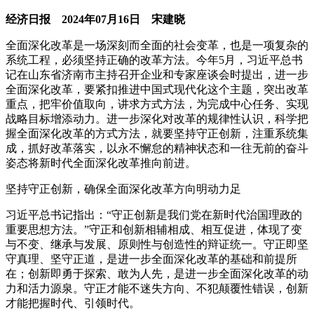
经济日报
2024
年
07
月
16
日
宋建晓
全面深化改革是一场深刻而全面的社会变革，也是一项复杂的
系统工程，必须坚持正确的改革方法。今年
5
月，习近平总书
记在山东省济南市主持召开企业和专家座谈会时提出，进一步
全面深化改革，要紧扣推进中国式现代化这个主题，突出改革
重点，把牢价值取向，讲求方式方法，为完成中心任务、实现
战略目标增添动力。进一步深化对改革的规律性认识，科学把
握全面深化改革的方式方法，就要坚持守正创新，注重系统集
成，抓好改革落实，以永不懈怠的精神状态和一往无前的奋斗
姿态将新时代全面深化改革推向前进。
坚持守正创新，确保全面深化改革方向明动力足
习近平总书记指出：“守正创新是我们党在新时代治国理政的
重要思想方法。”守正和创新相辅相成、相互促进，体现了变
与不变、继承与发展、原则性与创造性的辩证统一。守正即坚
守真理、坚守正道，是进一步全面深化改革的基础和前提所
在；创新即勇于探索、敢为人先，是进一步全面深化改革的动
力和活力源泉。守正才能不迷失方向、不犯颠覆性错误，创新
才能把握时代、引领时代。