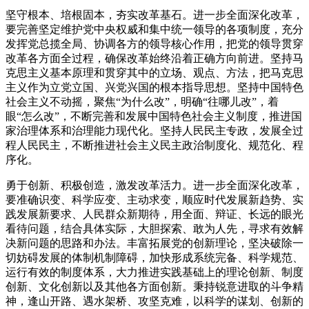
坚守根本、培根固本，夯实改革基石。进一步全面深化改革，
要完善坚定维护党中央权威和集中统一领导的各项制度，充分
发挥党总揽全局、协调各方的领导核心作用，把党的领导贯穿
改革各方面全过程，确保改革始终沿着正确方向前进。坚持马
克思主义基本原理和贯穿其中的立场、观点、方法，把马克思
主义作为立党立国、兴党兴国的根本指导思想。坚持中国特色
社会主义不动摇，聚焦“为什么改”，明确“往哪儿改”，着
眼“怎么改”，不断完善和发展中国特色社会主义制度，推进国
家治理体系和治理能力现代化。坚持人民民主专政，发展全过
程人民民主，不断推进社会主义民主政治制度化、规范化、程
序化。
勇于创新、积极创造，激发改革活力。进一步全面深化改革，
要准确识变、科学应变、主动求变，顺应时代发展新趋势、实
践发展新要求、人民群众新期待，用全面、辩证、长远的眼光
看待问题，结合具体实际，大胆探索、敢为人先，寻求有效解
决新问题的思路和办法。丰富拓展党的创新理论，坚决破除一
切妨碍发展的体制机制障碍，加快形成系统完备、科学规范、
运行有效的制度体系，大力推进实践基础上的理论创新、制度
创新、文化创新以及其他各方面创新。秉持锐意进取的斗争精
神，逢山开路、遇水架桥、攻坚克难，以科学的谋划、创新的