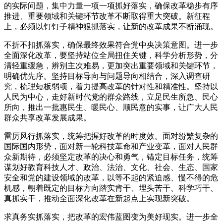
的实际问题，集中力量一项一项抓好落实，确保改革稳步有序
推进、重要领域和关键环节改革不断取得重大突破。新征程
上，必须以钉钉子精神狠抓落实，让新的改革成果不断涌现。
不折不扣抓落实，确保最终效果符合党中央决策意图。进一步
全面深化改革，要坚持站位全局扭住关键，科学分析形势，分
清轻重缓急，辨别主次难易，更加突出重要领域和关键环节，
明确优先序。坚持目标导向与问题导向相结合，深入调查研
究，梳理短板弱项，着力提高改革的针对性和精准性。坚持以
人民为中心，走好新时代党的群众路线，立足民生所急、民心
所向，推出一批惠民生、暖民心、顺民意的实事，让广大人民
群众共享改革发展成果。
雷厉风行抓落实，统筹把握好改革的时度效。面对纷繁复杂的
国际国内形势，面对新一轮科技革命和产业变革，面对人民群
众新期待，必须坚定改革的决心和勇气，锚定目标任务，统筹
谋划好教育科技人才、政治、法治、文化、社会、生态、国家
安全和党的建设领域的改革，以等不起的紧迫感、慢不得的危
机感，朝着既定的目标方向踏实肯干、埋头苦干、科学巧干、
真抓实干，推动全面深化改革在新起点上实现新突破。
求真务实抓落实，把改革的宏伟蓝图变为美好现实。进一步全