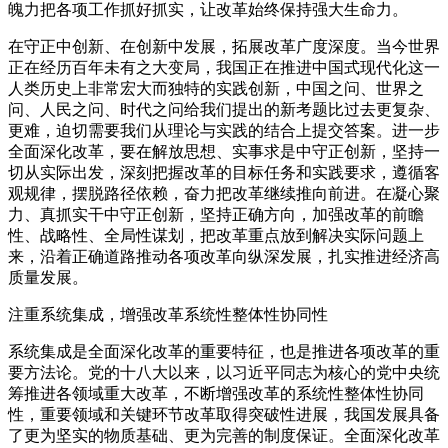
魄力把各项工作抓好抓实，让改革始终保持强大生命力。
在守正中创新、在创新中发展，拓展改革广度深度。当今世界
正在经历百年未有之大变局，我国正在推进中国式现代化这一
人类历史上非常宏大而独特的实践创新，中国之问、世界之
问、人民之问、时代之问给我们提出的新考题比过去更复杂、
更难，迫切需要我们从理论与实践的结合上提交答案。进一步
全面深化改革，要在解放思想、实事求是中守正创新，坚持一
切从实际出发，深刻把握改革的目标任务和实践要求，遵循客
观规律，摆脱路径依赖，奋力把改革继续推向前进。在凝心聚
力、真抓实干中守正创新，坚持正确方向，加强改革的前瞻
性、战略性、全局性谋划，把改革重点放到解决实际问题上
来，沿着正确道路推动各项改革向纵深发展，扎实推进经济高
质量发展。
注重系统集成，增强改革系统性整体性协同性
系统集成是全面深化改革的重要特征，也是推进各项改革的重
要方法论。党的十八大以来，以习近平同志为核心的党中央统
筹推进各领域重大改革，不断增强改革的系统性整体性协同
性，重要领域和关键环节改革取得突破性进展，我国发展具备
了更为坚实的物质基础、更为完善的制度保证。全面深化改革