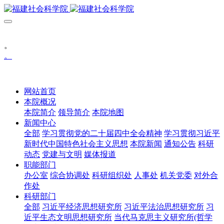
。
。
网站首页
本院概况
本院简介
领导简介
本院地图
新闻中心
全部
学习贯彻党的二十届四中全会精神
学习贯彻习近平
新时代中国特色社会主义思想
本院新闻
通知公告
科研
动态
党建与文明
媒体报道
职能部门
办公室
综合协调处
科研组织处
人事处
机关党委
对外合
作处
科研部门
全部
习近平经济思想研究所
习近平法治思想研究所
习
近平生态文明思想研究所
当代马克思主义研究所(哲学