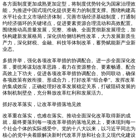
各方面制度更加成熟更加定型，将制度优势转化为国家治理效
能，为推进中国式现代化提供更有力的制度支撑。围绕构建高
水平社会主义市场经济体制，完善市场经济基础制度，打通制
约经济循环的关键堵点，促进要素资源合理流动和高效配置。
围绕推动高质量发展，完整、准确、全面贯彻新发展理念，加
快构建新发展格局，深化供给侧结构性改革，大力发展新质生
产力，深化财税、金融、科技等体制改革，蓄势赋能新产业新
业态。
多措并举，强化各项改革举措的协调配合。进一步全面深化改
革，要统筹谋划改革思路，着力在资源整合、要素畅通、配合
高效上下功夫，促进各项改革举措协调配合、协同联动，确保
各项政策有效衔接、形成合力，打好改革“组合拳”。发挥改革
的集成效应，正确处理好改革发展稳定关系，打破阻碍发展的
体制机制壁垒，充分释放改革红利和发展活力。
抓好改革落实，让改革举措落地见效
改革重在落实，也难在落实。推动全面深化改革取得新的成
就，最终要落到每一项改革举措的落地见效上，要体现到每一
个社会个体的实际感受中。党的十八大以来，以习近平同志为
核心的党中央着眼解决新时代改革开放和社会主义现代化建设