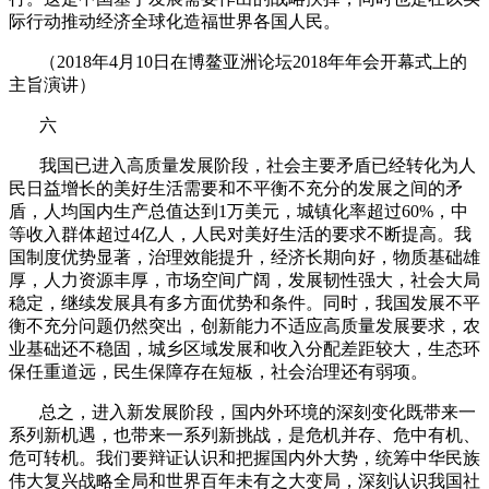
际行动推动经济全球化造福世界各国人民。
（
2018
年
4
月
10
日在博鳌亚洲论坛
2018
年年会开幕式上的
主旨演讲）
六
我国已进入高质量发展阶段，社会主要矛盾已经转化为人
民日益增长的美好生活需要和不平衡不充分的发展之间的矛
盾，人均国内生产总值达到
1
万美元，城镇化率超过
60%
，中
等收入群体超过
4
亿人，人民对美好生活的要求不断提高。我
国制度优势显著，治理效能提升，经济长期向好，物质基础雄
厚，人力资源丰厚，市场空间广阔，发展韧性强大，社会大局
稳定，继续发展具有多方面优势和条件。同时，我国发展不平
衡不充分问题仍然突出，创新能力不适应高质量发展要求，农
业基础还不稳固，城乡区域发展和收入分配差距较大，生态环
保任重道远，民生保障存在短板，社会治理还有弱项。
总之，进入新发展阶段，国内外环境的深刻变化既带来一
系列新机遇，也带来一系列新挑战，是危机并存、危中有机、
危可转机。我们要辩证认识和把握国内外大势，统筹中华民族
伟大复兴战略全局和世界百年未有之大变局，深刻认识我国社