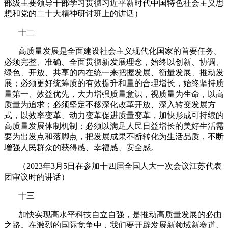
部级主要领导干部学习贯彻习近平新时代中国特色社会主义思
想和党的二十大精神研讨班上的讲话）
十二
高质量发展是全面建设社会主义现代化国家的首要任务。
必须完整、准确、全面贯彻新发展理念，始终以创新、协调、
绿色、开放、共享的内在统一来把握发展、衡量发展、推动发
展；必须更好统筹质的有效提升和量的合理增长，始终坚持质
量第一、效益优先，大力增强质量意识，视质量为生命，以高
质量为追求；必须坚定不移深化改革开放、深入转变发展方
式，以效率变革、动力变革促进质量变革，加快形成可持续的
高质量发展体制机制；必须以满足人民日益增长的美好生活需
要为出发点和落脚点，把发展成果不断转化为生活品质，不断
增强人民群众的获得感、幸福感、安全感。
（
2023
年
3
月
5
日在参加十四届全国人大一次会议江苏代表
团审议时的讲话）
十三
加快实现高水平科技自立自强，是推动高质量发展的必由
之路。在激烈的国际竞争中，我们要开辟发展新领域新赛道、