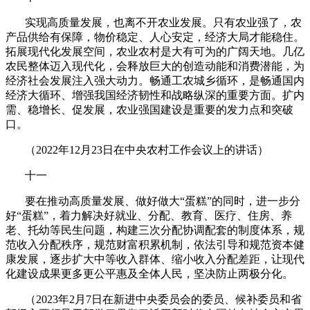
实现高质量发展，也离不开农业发展。只有农业强了，农
产品供给有保障，物价稳定、人心安定，经济大局才能稳住。
拓展现代化发展空间，农业农村是大有可为的广阔天地。几亿
农民整体迈入现代化，会释放巨大的创造动能和消费潜能，为
经济社会发展注入强大动力。畅通工农城乡循环，是畅通国内
经济大循环、增强我国经济韧性和战略纵深的重要方面。扩内
需、稳增长、促发展，农业强国建设是重要的发力点和突破
口。
（
2022
年
12
月
23
日在中央农村工作会议上的讲话）
十一
要在推动高质量发展、做好做大“蛋糕”的同时，进一步分
好“蛋糕”，着力解决好就业、分配、教育、医疗、住房、养
老、托幼等民生问题，构建三次分配协调配套的制度体系，规
范收入分配秩序，规范财富积累机制，依法引导和规范资本健
康发展，逐步扩大中等收入群体、缩小收入分配差距，让现代
化建设成果更多更公平惠及全体人民，坚决防止两极分化。
（
2023
年
2
月
7
日在新进中央委员会的委员、候补委员和省