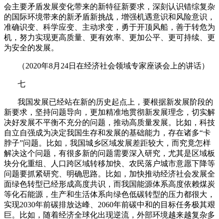
会主要矛盾发展变化带来的新特征新要求，深刻认识错综复杂
的国际环境带来的新矛盾新挑战，增强机遇意识和风险意识，
准确识变、科学应变、主动求变，勇于开顶风船，善于转危为
机，努力实现更高质量、更有效率、更加公平、更可持续、更
为安全的发展。
（
2020
年
8
月
24
日在经济社会领域专家座谈会上的讲话）
七
我国发展已经站在新的历史起点上，要根据新发展阶段的
新要求，坚持问题导向，更加精准地贯彻新发展理念，切实解
决好发展不平衡不充分的问题，推动高质量发展。比如，科技
自立自强成为决定我国生存和发展的基础能力，存在诸多“卡
脖子”问题。比如，我国城乡区域发展差距较大，而究竟怎样
解决这个问题，有很多新的问题需要深入研究，尤其是区域板
块分化重组、人口跨区域转移加快、农民落户城市意愿下降等
问题要抓紧研究、明确思路。比如，加快推动经济社会发展全
面绿色转型已经形成高度共识，而我国能源体系高度依赖煤炭
等化石能源，生产和生活体系向绿色低碳转型的压力都很大，
实现
2030
年前碳排放达峰、
2060
年前碳中和的目标任务极其艰
巨。比如，随着经济全球化出现逆流，外部环境越来越复杂多