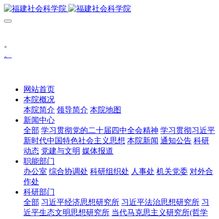
。
。
网站首页
本院概况
本院简介
领导简介
本院地图
新闻中心
全部
学习贯彻党的二十届四中全会精神
学习贯彻习近平
新时代中国特色社会主义思想
本院新闻
通知公告
科研
动态
党建与文明
媒体报道
职能部门
办公室
综合协调处
科研组织处
人事处
机关党委
对外合
作处
科研部门
全部
习近平经济思想研究所
习近平法治思想研究所
习
近平生态文明思想研究所
当代马克思主义研究所(哲学