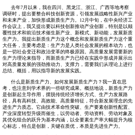
去年
7
月以来，我在四川、黑龙江、浙江、广西等地考察
调研时，提出要整合科技创新资源，引领发展战略性新兴产业
和未来产业，加快形成新质生产力。
12
月中旬，在中央经济工
作会议上，我又提出要以科技创新推动产业创新，特别是以颠
覆性技术和前沿技术催生新产业、新模式、新动能，发展新质
生产力。我提出新质生产力这个概念和发展新质生产力这个重
大任务，主要考虑是：生产力是人类社会发展的根本动力，也
是一切社会变迁和政治变革的终极原因。高质量发展需要新的
生产力理论来指导，而新质生产力已经在实践中形成并展示出
对高质量发展的强劲推动力、支撑力，需要我们从理论上进行
总结、概括，用以指导新的发展实践。
什么是新质生产力、如何发展新质生产力？我一直在思
考，也注意到学术界的一些研究成果。概括地说，新质生产力
是创新起主导作用，摆脱传统经济增长方式、生产力发展路
径，具有高科技、高效能、高质量特征，符合新发展理念的先
进生产力质态。它由技术革命性突破、生产要素创新性配置、
产业深度转型升级而催生，以劳动者、劳动资料、劳动对象及
其优化组合的跃升为基本内涵，以全要素生产率大幅提升为核
心标志，特点是创新，关键在质优，本质是先进生产力。