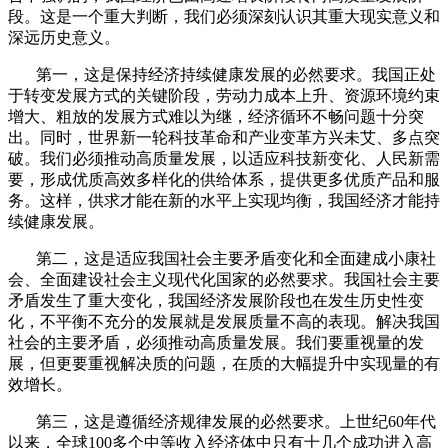
段。这是一个重大判断，我们必须深刻认识其重大现实意义和
深远历史意义。
第一，这是保持经济持续健康发展的必然要求。我国正处
于转变发展方式的关键阶段，劳动力成本上升、资源环境约束
增大、粗放的发展方式难以为继，经济循环不畅问题十分突
出。同时，世界新一轮科技革命和产业变革方兴未艾、多点突
破。我们必须推动高质量发展，以适应科技新变化、人民新需
要，形成优质高效多样化的供给体系，提供更多优质产品和服
务。这样，供求才能在新的水平上实现均衡，我国经济才能持
续健康发展。
第二，这是适应我国社会主要矛盾变化和全面建成小康社
会、全面建设社会主义现代化国家的必然要求。我国社会主要
矛盾发生了重大变化，我国经济发展阶段也在发生历史性变
化，不平衡不充分的发展就是发展质量不高的表现。解决我国
社会的主要矛盾，必须推动高质量发展。我们要重视量的发
展，但更要重视解决质的问题，在质的大幅提升中实现量的有
效增长。
第三，这是遵循经济规律发展的必然要求。上世纪
60
年代
以来，全球
100
多个中等收入经济体中只有十几个成功进入高