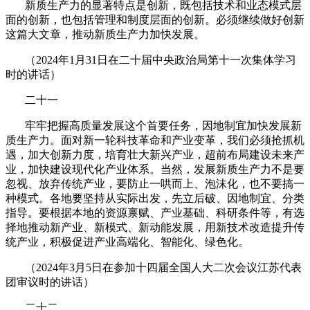
新质生产力的显著特点是创新，既包括技术和业态模式层
面的创新，也包括管理和制度层面的创新。必须继续做好创新
这篇大文章，推动新质生产力加快发展。
（
2024
年
1
月
31
日在二十届中央政治局第十一次集体学习
时的讲话）
二十一
牢牢把握高质量发展这个首要任务，因地制宜加快发展新
质生产力。面对新一轮科技革命和产业变革，我们必须抢抓机
遇，加大创新力度，培育壮大新兴产业，超前布局建设未来产
业，加快建设现代化产业体系。当然，发展新质生产力不是要
忽视、放弃传统产业，要防止一哄而上、泡沫化，也不要搞一
种模式。各地要坚持从实际出发，先立后破、因地制宜、分类
指导。要根据本地的资源禀赋、产业基础、科研条件等，有选
择地推动新产业、新模式、新动能发展，用新技术改造提升传
统产业，积极促进产业高端化、智能化、绿色化。
（
2024
年
3
月
5
日在参加十四届全国人大二次会议江苏代表
团审议时的讲话）
二十二