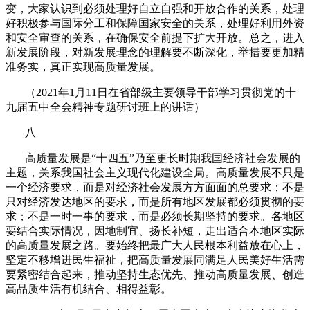
变，大家认识到必须处理好自立自强和开放合作的关系，处理
好积极参与国际分工和保障国家安全的关系，处理好利用外资
和安全审查的关系，在确保安全前提下扩大开放。总之，进入
新发展阶段，对新发展理念的理解要不断深化，举措要更加精
准务实，真正实现高质量发展。
（
2021
年
1
月
11
日在省部级主要领导干部学习贯彻党的十
九届五中全会精神专题研讨班上的讲话）
八
高质量发展是“十四五”乃至更长时期我国经济社会发展的
主题，关系我国社会主义现代化建设全局。高质量发展不只是
一个经济要求，而是对经济社会发展方方面面的总要求；不是
只对经济发达地区的要求，而是所有地区发展都必须贯彻的要
求；不是一时一事的要求，而是必须长期坚持的要求。各地区
要结合实际情况，因地制宜、扬长补短，走出适合本地区实际
的高质量发展之路。要始终把最广大人民根本利益放在心上，
坚定不移增进民生福祉，把高质量发展同满足人民美好生活需
要紧密结合起来，推动坚持生态优先、推动高质量发展、创造
高品质生活有机结合、相得益彰。