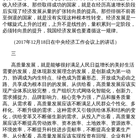
收入经济体。那些取得成功的国家，就是在经历高速增长阶段
后实现了经济发展从量的扩张转向质的提高。那些徘徊不前甚
至倒退的国家，就是没有实现这种根本性转变。经济发展是一
个螺旋式上升的过程，上升不是线性的，量积累到一定阶段，
必须转向质的提升，我国经济发展也要遵循这一规律。
（
2017
年
12
月
18
日在中央经济工作会议上的讲话）
三
高质量发展，就是能够很好满足人民日益增长的美好生活
需要的发展，是体现新发展理念的发展，是创新成为第一动
力、协调成为内生特点、绿色成为普遍形态、开放成为必由之
路、共享成为根本目的的发展。从供给看，高质量发展应该实
现产业体系比较完整，生产组织方式网络化智能化，创新力、
需求捕捉力、品牌影响力、核心竞争力强，产品和服务质量
高。从需求看，高质量发展应该不断满足人民群众个性化、多
样化、不断升级的需求，这种需求又引领供给体系和结构的变
化，供给变革又不断催生新的需求。从投入产出看，高质量发
展应该不断提高劳动效率、资本效率、土地效率、资源效率、
环境效率，不断提升科技进步贡献率，不断提高全要素生产
率。从分配看，高质量发展应该实现投资有回报、企业有利