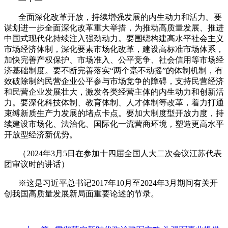
全面深化改革开放，持续增强发展的内生动力和活力。要
谋划进一步全面深化改革重大举措，为推动高质量发展、推进
中国式现代化持续注入强劲动力。要围绕构建高水平社会主义
市场经济体制，深化要素市场化改革，建设高标准市场体系，
加快完善产权保护、市场准入、公平竞争、社会信用等市场经
济基础制度。要不断完善落实“两个毫不动摇”的体制机制，有
效破除制约民营企业公平参与市场竞争的障碍，支持民营经济
和民营企业发展壮大，激发各类经营主体的内生动力和创新活
力。要深化科技体制、教育体制、人才体制等改革，着力打通
束缚新质生产力发展的堵点卡点。要加大制度型开放力度，持
续建设市场化、法治化、国际化一流营商环境，塑造更高水平
开放型经济新优势。
（
2024
年
3
月
5
日在参加十四届全国人大二次会议江苏代表
团审议时的讲话）
※这是习近平总书记
2017
年
10
月至
2024
年
3
月期间有关开
创我国高质量发展新局面重要论述的节录。