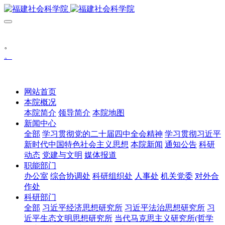
。
。
网站首页
本院概况
本院简介
领导简介
本院地图
新闻中心
全部
学习贯彻党的二十届四中全会精神
学习贯彻习近平
新时代中国特色社会主义思想
本院新闻
通知公告
科研
动态
党建与文明
媒体报道
职能部门
办公室
综合协调处
科研组织处
人事处
机关党委
对外合
作处
科研部门
全部
习近平经济思想研究所
习近平法治思想研究所
习
近平生态文明思想研究所
当代马克思主义研究所(哲学