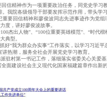
要回信精神作为一项重要政治任务，同党史学习教
排。我院各级领导干部要发挥示范作用，带头学
记重要回信精神和廖俊波同志先进事迹作为党组理
传力度，讲好廖俊波故事。
00杰出人物”、“100位重要英雄模范”、“时代
重大典型。
抓好“我为群众办实事”工作落实，
以
学习
习近平
宣讲热潮，服务全社会开展党史学习教育。
选派驻村第一书记工作，落细落实省委关心关爱基
写全面建设
社会主义
现代化国家福建篇章作出新
国共产党成立100周年大会上的重要讲话
息工作先进单位”