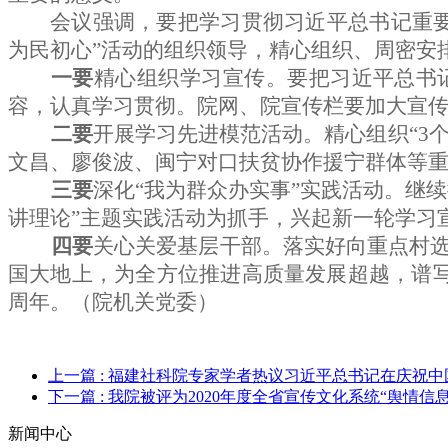
会议强调，
要把学习贯彻习近平总书记重
为民初心”活动的组织领导，精心组织、周密安
一要
精心组织学习宣传。要把习近平总书
容，认真学习贯彻。院网、院宣传栏要加大宣
二要
开展学习先进模范活动。精心组织“3个1
文昌、廖俊波、闽宁对口扶贫协作援宁群体等
三要
深化“我为群众办实事”实践活动。
继续
讲理论”主题实践活动为抓手，兴起新一轮学习
四要
关心关爱基层干部。落实好向重点村
国大地上，为全方位推进高质量发展超越，谱
周年。
（院机关党委）
上一篇
: 福建社科院专家学者热议习近平总书记在庆祝中
下一篇
: 我院被评为2020年度全省宣传文化系统“舆情信
新闻中心