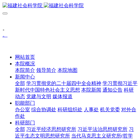
。
。
网站首页
本院概况
本院简介
领导简介
本院地图
新闻中心
全部
学习贯彻党的二十届四中全会精神
学习贯彻习近平
新时代中国特色社会主义思想
本院新闻
通知公告
科研
动态
党建与文明
媒体报道
职能部门
办公室
综合协调处
科研组织处
人事处
机关党委
对外合
作处
科研部门
全部
习近平经济思想研究所
习近平法治思想研究所
习
近平生态文明思想研究所
当代马克思主义研究所(哲学