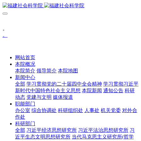
。
。
网站首页
本院概况
本院简介
领导简介
本院地图
新闻中心
全部
学习贯彻党的二十届四中全会精神
学习贯彻习近平
新时代中国特色社会主义思想
本院新闻
通知公告
科研
动态
党建与文明
媒体报道
职能部门
办公室
综合协调处
科研组织处
人事处
机关党委
对外合
作处
科研部门
全部
习近平经济思想研究所
习近平法治思想研究所
习
近平生态文明思想研究所
当代马克思主义研究所(哲学