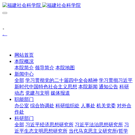
。
。
网站首页
本院概况
本院简介
领导简介
本院地图
新闻中心
全部
学习贯彻党的二十届四中全会精神
学习贯彻习近平
新时代中国特色社会主义思想
本院新闻
通知公告
科研
动态
党建与文明
媒体报道
职能部门
办公室
综合协调处
科研组织处
人事处
机关党委
对外合
作处
科研部门
全部
习近平经济思想研究所
习近平法治思想研究所
习
近平生态文明思想研究所
当代马克思主义研究所(哲学